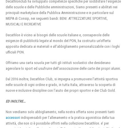
Decathlonclub ha sviluppato competenze specifiche per soddisfare l’esigenze
delle scuole e delle Pubbliche amministrazioni, Siamo presenti e abilitati nei
principali marketplace della Pubblica Amministrazione e in particolare sul
MEPA di Consip, nei seguenti bandi: BENI: ATTREZZATURE SPORTIVE,
MUSICALI E RICREATIVE
Decathlon è vicino ai bisogni delle scuole italiane e, consapevole delle
esigenze di pubblicità legate al mondo del PON, ha costruito un’offerta
apposita dedicata ai materiali e all’abbigliamento personalizzabile con i loghi
ufficiali PON.
Offriamo una carta scuola per tutti gli istituti scolastici che desiderano
agevolare lo sport ed usufruire dell’associazione delle carte dei propri alunni.
Dal 2016 inoltre, Decathlon Club, si impegna a promuovere l’attività sportiva
nelle scuole di ogni ordine e grado, in tutta Italia, attraverso la scoperta di
nuove e inclusive discipline con l’aiuto dei propri sportivi e dei Club Gold.
ED INOLTRE…
Non vendiamo solo abbigliamento, nella nostra offerta sono presenti tanti
accessori
indispensabili per l’allenamento e la pratica agonistica della tua
attività, che non ci è possibile offrirti nella collezione Decathlon. e’ per