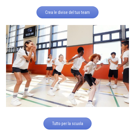
Crea le divise del tuo team
Tutto per la scuola