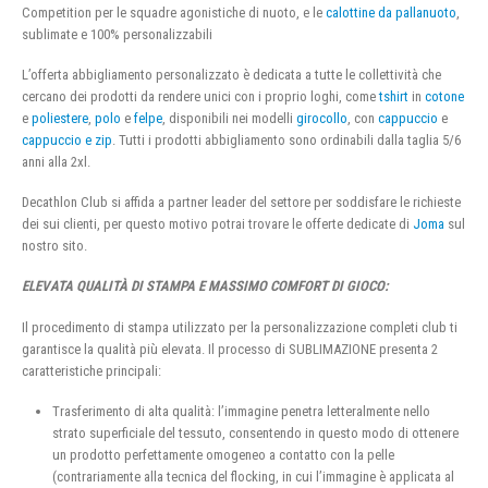
Competition per le squadre agonistiche di nuoto, e le
calottine da pallanuoto
,
sublimate e 100% personalizzabili
L’offerta abbigliamento personalizzato è dedicata a tutte le collettività che
cercano dei prodotti da rendere unici con i proprio loghi, come
tshirt
in
cotone
e
poliestere
,
polo
e
felpe
, disponibili nei modelli
girocollo
, con
cappuccio
e
cappuccio e zip
. Tutti i prodotti abbigliamento sono ordinabili dalla taglia 5/6
anni alla 2xl.
Decathlon Club si affida a partner leader del settore per soddisfare le richieste
dei sui clienti, per questo motivo potrai trovare le offerte dedicate di
Joma
sul
nostro sito.
ELEVATA QUALITÀ DI STAMPA E MASSIMO COMFORT DI GIOCO:
Il procedimento di stampa utilizzato per la personalizzazione completi club ti
garantisce la qualità più elevata. Il processo di SUBLIMAZIONE presenta 2
caratteristiche principali:
Trasferimento di alta qualità: l’immagine penetra letteralmente nello
strato superficiale del tessuto, consentendo in questo modo di ottenere
un prodotto perfettamente omogeneo a contatto con la pelle
(contrariamente alla tecnica del flocking, in cui l’immagine è applicata al