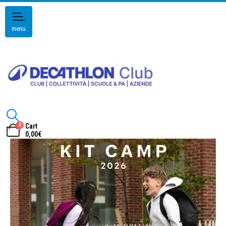
menu
0
Cart
0,00
€