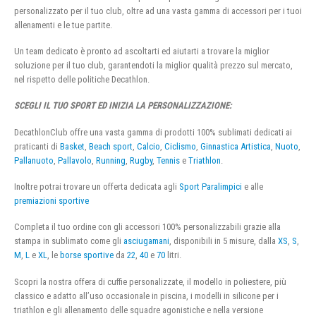
personalizzato per il tuo club, oltre ad una vasta gamma di accessori per i tuoi
allenamenti e le tue partite.
Un team dedicato è pronto ad ascoltarti ed aiutarti a trovare la miglior
soluzione per il tuo club, garantendoti la miglior qualità prezzo sul mercato,
nel rispetto delle politiche Decathlon.
SCEGLI IL TUO SPORT ED INIZIA LA PERSONALIZZAZIONE:
DecathlonClub offre una vasta gamma di prodotti 100% sublimati dedicati ai
praticanti di
Basket
,
Beach sport
,
Calcio
,
Ciclismo
,
Ginnastica Artistica
,
Nuoto
,
Pallanuoto
,
Pallavolo
,
Running
,
Rugby
,
Tennis
e
Triathlon
.
Inoltre potrai trovare un offerta dedicata agli
Sport Paralimpici
e alle
premiazioni sportive
Completa il tuo ordine con gli accessori 100% personalizzabili grazie alla
stampa in sublimato come gli
asciugamani
, disponibili in 5 misure, dalla
XS
,
S
,
M
,
L
e
XL
, le
borse sportive
da
22
,
40
e
70
litri.
Scopri la nostra offera di cuffie personalizzate, il modello in poliestere, più
classico e adatto all’uso occasionale in piscina, i modelli in silicone per i
triathlon e gli allenamento delle squadre agonistiche e nella versione