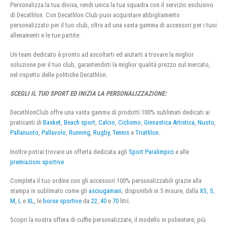
Personalizza la tua divisa, rendi unica la tua squadra con il servizio esclusivo
di Decathlon. Con Decathlon Club puoi acquistare abbigliamento
personalizzato per il tuo club, oltre ad una vasta gamma di accessori per i tuoi
allenamenti e le tue partite.
Un team dedicato è pronto ad ascoltarti ed aiutarti a trovare la miglior
soluzione per il tuo club, garantendoti la miglior qualità prezzo sul mercato,
nel rispetto delle politiche Decathlon.
SCEGLI IL TUO SPORT ED INIZIA LA PERSONALIZZAZIONE:
DecathlonClub offre una vasta gamma di prodotti 100% sublimati dedicati ai
praticanti di
Basket
,
Beach sport
,
Calcio
,
Ciclismo
,
Ginnastica Artistica
,
Nuoto
,
Pallanuoto
,
Pallavolo
,
Running
,
Rugby
,
Tennis
e
Triathlon
.
Inoltre potrai trovare un offerta dedicata agli
Sport Paralimpici
e alle
premiazioni sportive
Completa il tuo ordine con gli accessori 100% personalizzabili grazie alla
stampa in sublimato come gli
asciugamani
, disponibili in 5 misure, dalla
XS
,
S
,
M
,
L
e
XL
, le
borse sportive
da
22
,
40
e
70
litri.
Scopri la nostra offera di cuffie personalizzate, il modello in poliestere, più