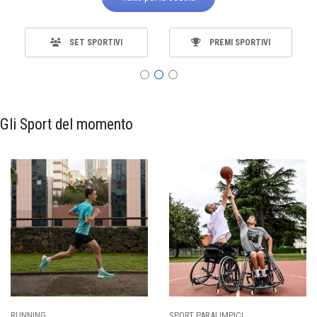
SET SPORTIVI
PREMI SPORTIVI
Gli Sport del momento
ALIMPICI
CALCIO
BASKET