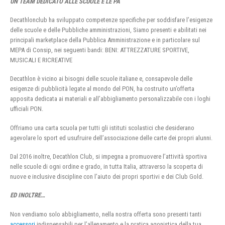
UN TEAM DEDICATO ALLE SCUOLE E LE PA
Decathlonclub ha sviluppato competenze specifiche per soddisfare l’esigenze
delle scuole e delle Pubbliche amministrazioni, Siamo presenti e abilitati nei
principali marketplace della Pubblica Amministrazione e in particolare sul
MEPA di Consip, nei seguenti bandi: BENI: ATTREZZATURE SPORTIVE,
MUSICALI E RICREATIVE
Decathlon è vicino ai bisogni delle scuole italiane e, consapevole delle
esigenze di pubblicità legate al mondo del PON, ha costruito un’offerta
apposita dedicata ai materiali e all’abbigliamento personalizzabile con i loghi
ufficiali PON.
Offriamo una carta scuola per tutti gli istituti scolastici che desiderano
agevolare lo sport ed usufruire dell’associazione delle carte dei propri alunni.
Dal 2016 inoltre, Decathlon Club, si impegna a promuovere l’attività sportiva
nelle scuole di ogni ordine e grado, in tutta Italia, attraverso la scoperta di
nuove e inclusive discipline con l’aiuto dei propri sportivi e dei Club Gold.
ED INOLTRE…
Non vendiamo solo abbigliamento, nella nostra offerta sono presenti tanti
accessori
indispensabili per l’allenamento e la pratica agonistica della tua