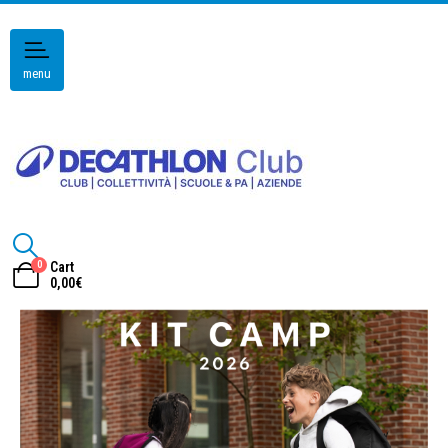
menu
0
Cart
0,00
€