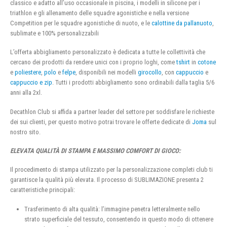
classico e adatto all’uso occasionale in piscina, i modelli in silicone per i
triathlon e gli allenamento delle squadre agonistiche e nella versione
Competition per le squadre agonistiche di nuoto, e le
calottine da pallanuoto
,
sublimate e 100% personalizzabili
L’offerta abbigliamento personalizzato è dedicata a tutte le collettività che
cercano dei prodotti da rendere unici con i proprio loghi, come
tshirt
in
cotone
e
poliestere
,
polo
e
felpe
, disponibili nei modelli
girocollo
, con
cappuccio
e
cappuccio e zip
. Tutti i prodotti abbigliamento sono ordinabili dalla taglia 5/6
anni alla 2xl.
Decathlon Club si affida a partner leader del settore per soddisfare le richieste
dei sui clienti, per questo motivo potrai trovare le offerte dedicate di
Joma
sul
nostro sito.
ELEVATA QUALITÀ DI STAMPA E MASSIMO COMFORT DI GIOCO:
Il procedimento di stampa utilizzato per la personalizzazione completi club ti
garantisce la qualità più elevata. Il processo di SUBLIMAZIONE presenta 2
caratteristiche principali:
Trasferimento di alta qualità: l’immagine penetra letteralmente nello
strato superficiale del tessuto, consentendo in questo modo di ottenere