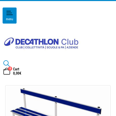
menu
0
Cart
0,00
€