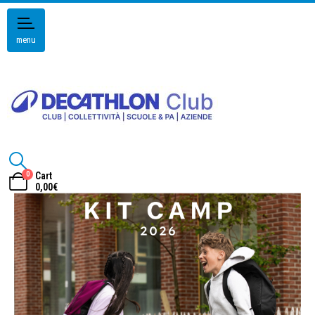
menu
0
Cart
0,00
€