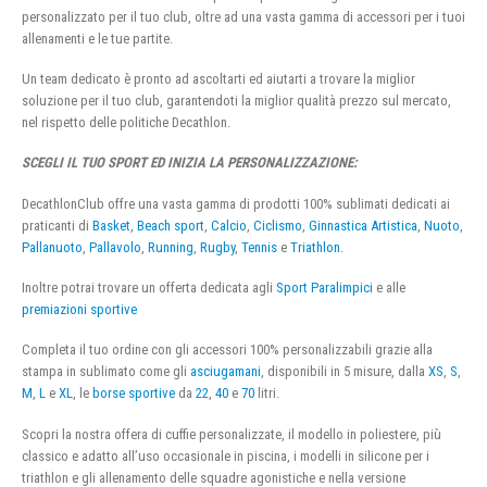
personalizzato per il tuo club, oltre ad una vasta gamma di accessori per i tuoi
allenamenti e le tue partite.
Un team dedicato è pronto ad ascoltarti ed aiutarti a trovare la miglior
soluzione per il tuo club, garantendoti la miglior qualità prezzo sul mercato,
nel rispetto delle politiche Decathlon.
SCEGLI IL TUO SPORT ED INIZIA LA PERSONALIZZAZIONE:
DecathlonClub offre una vasta gamma di prodotti 100% sublimati dedicati ai
praticanti di
Basket
,
Beach sport
,
Calcio
,
Ciclismo
,
Ginnastica Artistica
,
Nuoto
,
Pallanuoto
,
Pallavolo
,
Running
,
Rugby
,
Tennis
e
Triathlon
.
Inoltre potrai trovare un offerta dedicata agli
Sport Paralimpici
e alle
premiazioni sportive
Completa il tuo ordine con gli accessori 100% personalizzabili grazie alla
stampa in sublimato come gli
asciugamani
, disponibili in 5 misure, dalla
XS
,
S
,
M
,
L
e
XL
, le
borse sportive
da
22
,
40
e
70
litri.
Scopri la nostra offera di cuffie personalizzate, il modello in poliestere, più
classico e adatto all’uso occasionale in piscina, i modelli in silicone per i
triathlon e gli allenamento delle squadre agonistiche e nella versione