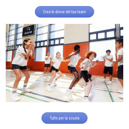
Crea le divise del tuo team
Tutto per la scuola