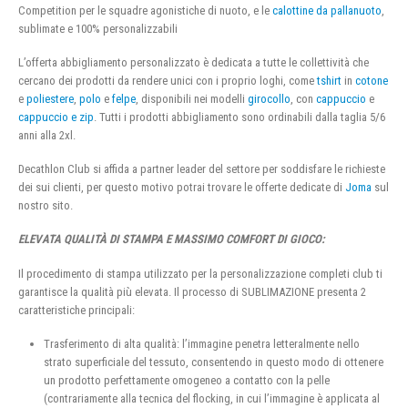
Competition per le squadre agonistiche di nuoto, e le
calottine da pallanuoto
,
sublimate e 100% personalizzabili
L’offerta abbigliamento personalizzato è dedicata a tutte le collettività che
cercano dei prodotti da rendere unici con i proprio loghi, come
tshirt
in
cotone
e
poliestere
,
polo
e
felpe
, disponibili nei modelli
girocollo
, con
cappuccio
e
cappuccio e zip
. Tutti i prodotti abbigliamento sono ordinabili dalla taglia 5/6
anni alla 2xl.
Decathlon Club si affida a partner leader del settore per soddisfare le richieste
dei sui clienti, per questo motivo potrai trovare le offerte dedicate di
Joma
sul
nostro sito.
ELEVATA QUALITÀ DI STAMPA E MASSIMO COMFORT DI GIOCO:
Il procedimento di stampa utilizzato per la personalizzazione completi club ti
garantisce la qualità più elevata. Il processo di SUBLIMAZIONE presenta 2
caratteristiche principali:
Trasferimento di alta qualità: l’immagine penetra letteralmente nello
strato superficiale del tessuto, consentendo in questo modo di ottenere
un prodotto perfettamente omogeneo a contatto con la pelle
(contrariamente alla tecnica del flocking, in cui l’immagine è applicata al