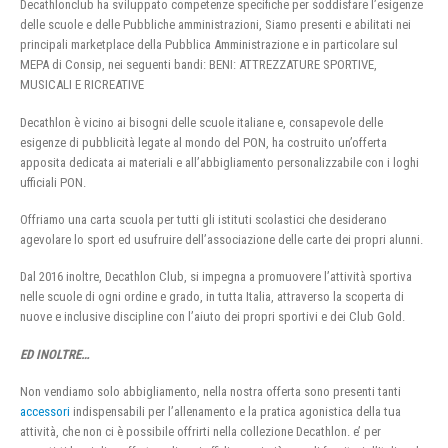
Decathlonclub ha sviluppato competenze specifiche per soddisfare l’esigenze
delle scuole e delle Pubbliche amministrazioni, Siamo presenti e abilitati nei
principali marketplace della Pubblica Amministrazione e in particolare sul
MEPA di Consip, nei seguenti bandi: BENI: ATTREZZATURE SPORTIVE,
MUSICALI E RICREATIVE
Decathlon è vicino ai bisogni delle scuole italiane e, consapevole delle
esigenze di pubblicità legate al mondo del PON, ha costruito un’offerta
apposita dedicata ai materiali e all’abbigliamento personalizzabile con i loghi
ufficiali PON.
Offriamo una carta scuola per tutti gli istituti scolastici che desiderano
agevolare lo sport ed usufruire dell’associazione delle carte dei propri alunni.
Dal 2016 inoltre, Decathlon Club, si impegna a promuovere l’attività sportiva
nelle scuole di ogni ordine e grado, in tutta Italia, attraverso la scoperta di
nuove e inclusive discipline con l’aiuto dei propri sportivi e dei Club Gold.
ED INOLTRE…
Non vendiamo solo abbigliamento, nella nostra offerta sono presenti tanti
accessori
indispensabili per l’allenamento e la pratica agonistica della tua
attività, che non ci è possibile offrirti nella collezione Decathlon. e’ per