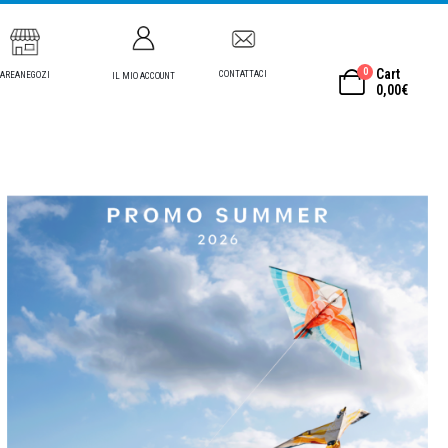
0
Cart
CONTATTACI
AREANEGOZI
IL MIO ACCOUNT
0,00
€