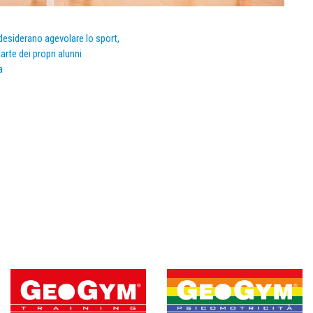
e desiderano agevolare lo sport,
arte dei propri alunni
a