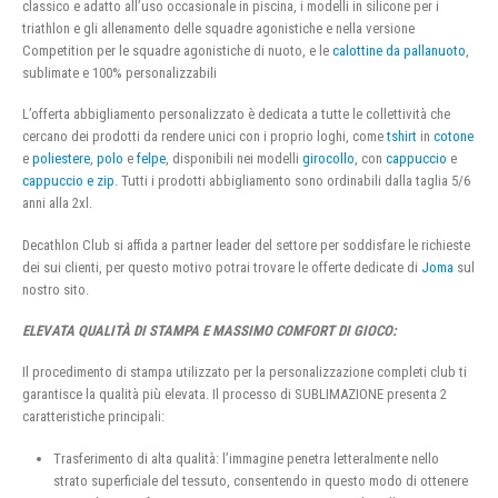
classico e adatto all’uso occasionale in piscina, i modelli in silicone per i
triathlon e gli allenamento delle squadre agonistiche e nella versione
Competition per le squadre agonistiche di nuoto, e le
calottine da pallanuoto
,
sublimate e 100% personalizzabili
L’offerta abbigliamento personalizzato è dedicata a tutte le collettività che
cercano dei prodotti da rendere unici con i proprio loghi, come
tshirt
in
cotone
e
poliestere
,
polo
e
felpe
, disponibili nei modelli
girocollo
, con
cappuccio
e
cappuccio e zip
. Tutti i prodotti abbigliamento sono ordinabili dalla taglia 5/6
anni alla 2xl.
Decathlon Club si affida a partner leader del settore per soddisfare le richieste
dei sui clienti, per questo motivo potrai trovare le offerte dedicate di
Joma
sul
nostro sito.
ELEVATA QUALITÀ DI STAMPA E MASSIMO COMFORT DI GIOCO:
Il procedimento di stampa utilizzato per la personalizzazione completi club ti
garantisce la qualità più elevata. Il processo di SUBLIMAZIONE presenta 2
caratteristiche principali:
Trasferimento di alta qualità: l’immagine penetra letteralmente nello
strato superficiale del tessuto, consentendo in questo modo di ottenere