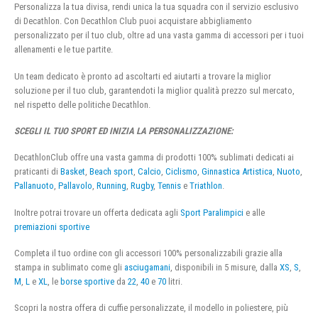
Personalizza la tua divisa, rendi unica la tua squadra con il servizio esclusivo
di Decathlon. Con Decathlon Club puoi acquistare abbigliamento
personalizzato per il tuo club, oltre ad una vasta gamma di accessori per i tuoi
allenamenti e le tue partite.
Un team dedicato è pronto ad ascoltarti ed aiutarti a trovare la miglior
soluzione per il tuo club, garantendoti la miglior qualità prezzo sul mercato,
nel rispetto delle politiche Decathlon.
SCEGLI IL TUO SPORT ED INIZIA LA PERSONALIZZAZIONE:
DecathlonClub offre una vasta gamma di prodotti 100% sublimati dedicati ai
praticanti di
Basket
,
Beach sport
,
Calcio
,
Ciclismo
,
Ginnastica Artistica
,
Nuoto
,
Pallanuoto
,
Pallavolo
,
Running
,
Rugby
,
Tennis
e
Triathlon
.
Inoltre potrai trovare un offerta dedicata agli
Sport Paralimpici
e alle
premiazioni sportive
Completa il tuo ordine con gli accessori 100% personalizzabili grazie alla
stampa in sublimato come gli
asciugamani
, disponibili in 5 misure, dalla
XS
,
S
,
M
,
L
e
XL
, le
borse sportive
da
22
,
40
e
70
litri.
Scopri la nostra offera di cuffie personalizzate, il modello in poliestere, più