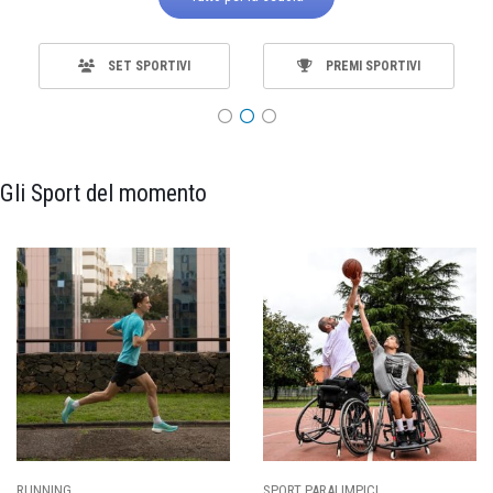
SET SPORTIVI
PREMI SPORTIVI
Gli Sport del momento
ALIMPICI
CALCIO
BASKET