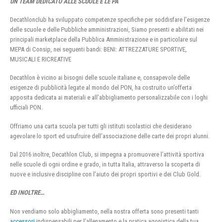
UN TEAM DEDICATO ALLE SCUOLE E LE PA
Decathlonclub ha sviluppato competenze specifiche per soddisfare l’esigenze
delle scuole e delle Pubbliche amministrazioni, Siamo presenti e abilitati nei
principali marketplace della Pubblica Amministrazione e in particolare sul
MEPA di Consip, nei seguenti bandi: BENI: ATTREZZATURE SPORTIVE,
MUSICALI E RICREATIVE
Decathlon è vicino ai bisogni delle scuole italiane e, consapevole delle
esigenze di pubblicità legate al mondo del PON, ha costruito un’offerta
apposita dedicata ai materiali e all’abbigliamento personalizzabile con i loghi
ufficiali PON.
Offriamo una carta scuola per tutti gli istituti scolastici che desiderano
agevolare lo sport ed usufruire dell’associazione delle carte dei propri alunni.
Dal 2016 inoltre, Decathlon Club, si impegna a promuovere l’attività sportiva
nelle scuole di ogni ordine e grado, in tutta Italia, attraverso la scoperta di
nuove e inclusive discipline con l’aiuto dei propri sportivi e dei Club Gold.
ED INOLTRE…
Non vendiamo solo abbigliamento, nella nostra offerta sono presenti tanti
accessori
indispensabili per l’allenamento e la pratica agonistica della tua