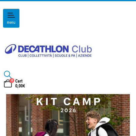
menu
0
Cart
0,00
€