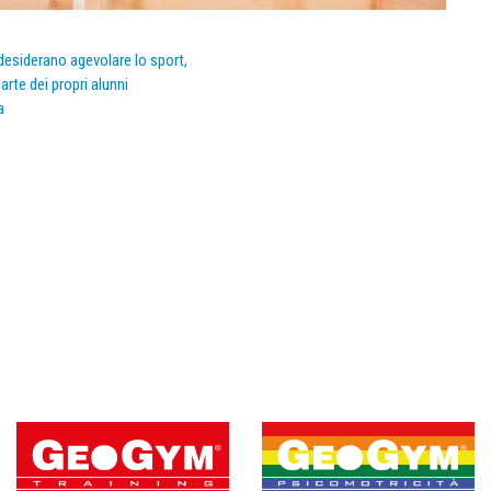
e desiderano agevolare lo sport,
arte dei propri alunni
a