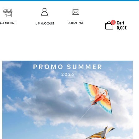
0
Cart
CONTATTACI
AREANEGOZI
IL MIO ACCOUNT
0,00
€