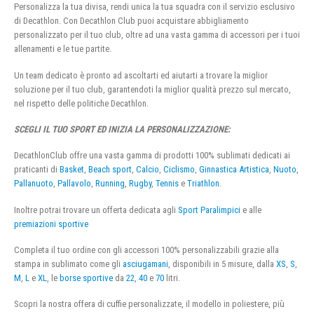
Personalizza la tua divisa, rendi unica la tua squadra con il servizio esclusivo
di Decathlon. Con Decathlon Club puoi acquistare abbigliamento
personalizzato per il tuo club, oltre ad una vasta gamma di accessori per i tuoi
allenamenti e le tue partite.
Un team dedicato è pronto ad ascoltarti ed aiutarti a trovare la miglior
soluzione per il tuo club, garantendoti la miglior qualità prezzo sul mercato,
nel rispetto delle politiche Decathlon.
SCEGLI IL TUO SPORT ED INIZIA LA PERSONALIZZAZIONE:
DecathlonClub offre una vasta gamma di prodotti 100% sublimati dedicati ai
praticanti di
Basket
,
Beach sport
,
Calcio
,
Ciclismo
,
Ginnastica Artistica
,
Nuoto
,
Pallanuoto
,
Pallavolo
,
Running
,
Rugby
,
Tennis
e
Triathlon
.
Inoltre potrai trovare un offerta dedicata agli
Sport Paralimpici
e alle
premiazioni sportive
Completa il tuo ordine con gli accessori 100% personalizzabili grazie alla
stampa in sublimato come gli
asciugamani
, disponibili in 5 misure, dalla
XS
,
S
,
M
,
L
e
XL
, le
borse sportive
da
22
,
40
e
70
litri.
Scopri la nostra offera di cuffie personalizzate, il modello in poliestere, più