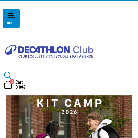
menu
0
Cart
0,00
€