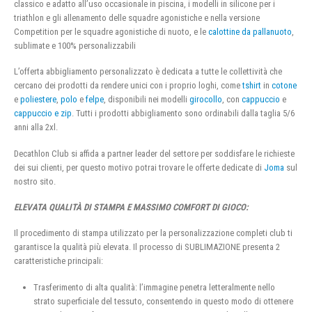
classico e adatto all’uso occasionale in piscina, i modelli in silicone per i
triathlon e gli allenamento delle squadre agonistiche e nella versione
Competition per le squadre agonistiche di nuoto, e le
calottine da pallanuoto
,
sublimate e 100% personalizzabili
L’offerta abbigliamento personalizzato è dedicata a tutte le collettività che
cercano dei prodotti da rendere unici con i proprio loghi, come
tshirt
in
cotone
e
poliestere
,
polo
e
felpe
, disponibili nei modelli
girocollo
, con
cappuccio
e
cappuccio e zip
. Tutti i prodotti abbigliamento sono ordinabili dalla taglia 5/6
anni alla 2xl.
Decathlon Club si affida a partner leader del settore per soddisfare le richieste
dei sui clienti, per questo motivo potrai trovare le offerte dedicate di
Joma
sul
nostro sito.
ELEVATA QUALITÀ DI STAMPA E MASSIMO COMFORT DI GIOCO:
Il procedimento di stampa utilizzato per la personalizzazione completi club ti
garantisce la qualità più elevata. Il processo di SUBLIMAZIONE presenta 2
caratteristiche principali:
Trasferimento di alta qualità: l’immagine penetra letteralmente nello
strato superficiale del tessuto, consentendo in questo modo di ottenere