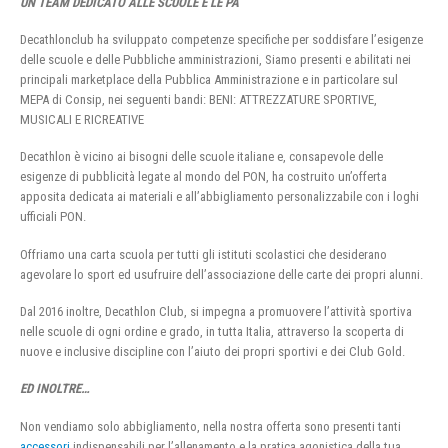
UN TEAM DEDICATO ALLE SCUOLE E LE PA
Decathlonclub ha sviluppato competenze specifiche per soddisfare l’esigenze
delle scuole e delle Pubbliche amministrazioni, Siamo presenti e abilitati nei
principali marketplace della Pubblica Amministrazione e in particolare sul
MEPA di Consip, nei seguenti bandi: BENI: ATTREZZATURE SPORTIVE,
MUSICALI E RICREATIVE
Decathlon è vicino ai bisogni delle scuole italiane e, consapevole delle
esigenze di pubblicità legate al mondo del PON, ha costruito un’offerta
apposita dedicata ai materiali e all’abbigliamento personalizzabile con i loghi
ufficiali PON.
Offriamo una carta scuola per tutti gli istituti scolastici che desiderano
agevolare lo sport ed usufruire dell’associazione delle carte dei propri alunni.
Dal 2016 inoltre, Decathlon Club, si impegna a promuovere l’attività sportiva
nelle scuole di ogni ordine e grado, in tutta Italia, attraverso la scoperta di
nuove e inclusive discipline con l’aiuto dei propri sportivi e dei Club Gold.
ED INOLTRE…
Non vendiamo solo abbigliamento, nella nostra offerta sono presenti tanti
accessori
indispensabili per l’allenamento e la pratica agonistica della tua