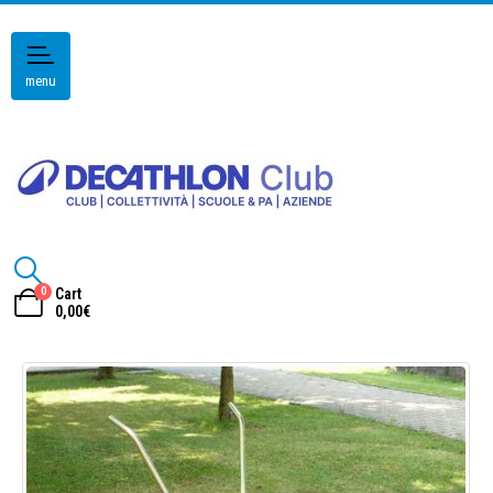
menu
0
Cart
0,00
€