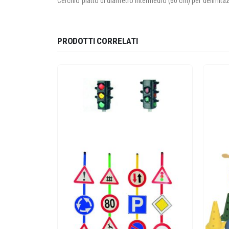
Cerchio piatto di diametro intermedio (60 cm) per delimita
PRODOTTI CORRELATI