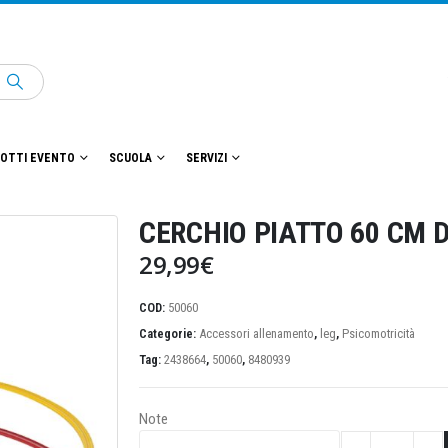
OTTI EVENTO
SCUOLA
SERVIZI
CERCHIO PIATTO 60 CM DI
29,99
€
COD:
50060
Categorie:
Accessori allenamento
,
leg
,
Psicomotricità
Tag:
2438664
,
50060
,
8480939
Note