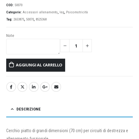
COD:
50070
Categorie:
Accessori allenamento
,
leg
,
Psicomotricità
Tag:
2653875
,
50070
,
8525368
Note
AGGIUNGI AL CARRELLO
DESCRIZIONE
Cerchio piatto di grandi dimensioni (70 cm) per circuiti di destrezza e
allenamento funzionale.