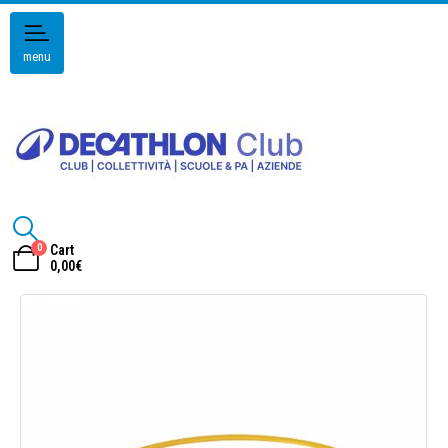
menu
0
Cart
0,00
€