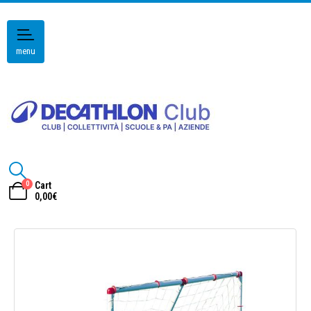
menu
0
Cart
0,00
€