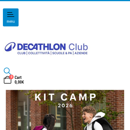
menu
0
Cart
0,00
€