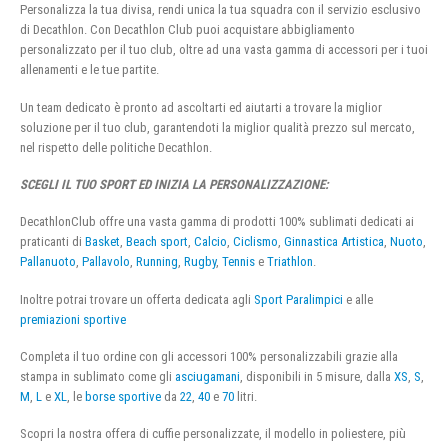
Personalizza la tua divisa, rendi unica la tua squadra con il servizio esclusivo
di Decathlon. Con Decathlon Club puoi acquistare abbigliamento
personalizzato per il tuo club, oltre ad una vasta gamma di accessori per i tuoi
allenamenti e le tue partite.
Un team dedicato è pronto ad ascoltarti ed aiutarti a trovare la miglior
soluzione per il tuo club, garantendoti la miglior qualità prezzo sul mercato,
nel rispetto delle politiche Decathlon.
SCEGLI IL TUO SPORT ED INIZIA LA PERSONALIZZAZIONE:
DecathlonClub offre una vasta gamma di prodotti 100% sublimati dedicati ai
praticanti di
Basket
,
Beach sport
,
Calcio
,
Ciclismo
,
Ginnastica Artistica
,
Nuoto
,
Pallanuoto
,
Pallavolo
,
Running
,
Rugby
,
Tennis
e
Triathlon
.
Inoltre potrai trovare un offerta dedicata agli
Sport Paralimpici
e alle
premiazioni sportive
Completa il tuo ordine con gli accessori 100% personalizzabili grazie alla
stampa in sublimato come gli
asciugamani
, disponibili in 5 misure, dalla
XS
,
S
,
M
,
L
e
XL
, le
borse sportive
da
22
,
40
e
70
litri.
Scopri la nostra offera di cuffie personalizzate, il modello in poliestere, più