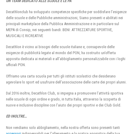
UN TEAM DEDICATO ALLE SCUOLE E LE PA
Decathlonclub ha sviluppato competenze specifiche per soddisfare l’esigenze
delle scuole e delle Pubbliche amministrazioni, Siamo presenti e abilitati nei
principali marketplace della Pubblica Amministrazione e in particolare sul
MEPA di Consip, nei seguenti bandi: BENI: ATTREZZATURE SPORTIVE,
MUSICALI E RICREATIVE
Decathlon è vicino ai bisogni delle scuole italiane e, consapevole delle
esigenze di pubblicità legate al mondo del PON, ha costruito un’offerta
apposita dedicata ai materiali e all’abbigliamento personalizzabile con i loghi
ufficiali PON.
Offriamo una carta scuola per tutti gli istituti scolastici che desiderano
agevolare lo sport ed usufruire dell’associazione delle carte dei propri alunni.
Dal 2016 inoltre, Decathlon Club, si impegna a promuovere l’attività sportiva
nelle scuole di ogni ordine e grado, in tutta Italia, attraverso la scoperta di
nuove e inclusive discipline con l’aiuto dei propri sportivi e dei Club Gold.
ED INOLTRE…
Non vendiamo solo abbigliamento, nella nostra offerta sono presenti tanti
accessori
indispensabili per l’allenamento e la pratica agonistica della tua