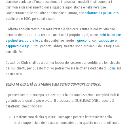
classico e adatto all’uso occasionale in piscina, i modelli in silicone per i
triathlon e gli allenamento delle squadre agonistiche e nella versione
Competition per le squadre agonistiche di nuoto, e le
calottine da pallanuoto
,
sublimate e 100% personalizzabili
L’offerta abbigliamento personalizzato è dedicata a tutte le collettività che
cercano dei prodotti da rendere unici con i proprio loghi, come
tshirt
in
cotone
e
poliestere
,
polo
e
felpe
, disponibili nei modelli
girocollo
, con
cappuccio
e
cappuccio e zip
. Tutti i prodotti abbigliamento sono ordinabili dalla taglia 5/6
anni alla 2xl.
Decathlon Club si affida a partner leader del settore per soddisfare le richieste
dei sui clienti, per questo motivo potrai trovare le offerte dedicate di
Joma
sul
nostro sito.
ELEVATA QUALITÀ DI STAMPA E MASSIMO COMFORT DI GIOCO:
Il procedimento di stampa utilizzato per la personalizzazione completi club ti
garantisce la qualità più elevata. Il processo di SUBLIMAZIONE presenta 2
caratteristiche principali:
Trasferimento di alta qualità: l’immagine penetra letteralmente nello
strato superficiale del tessuto, consentendo in questo modo di ottenere