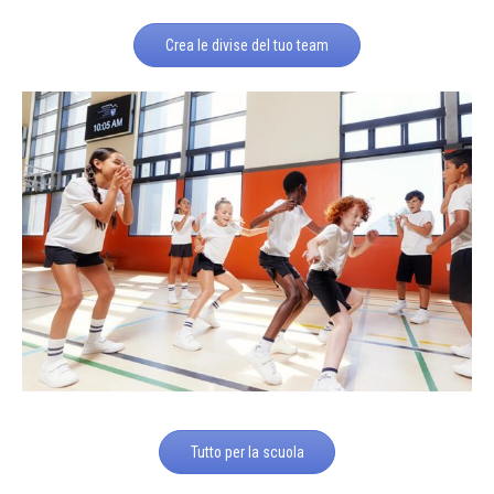
Crea le divise del tuo team
Tutto per la scuola