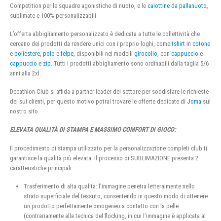
Competition per le squadre agonistiche di nuoto, e le
calottine da pallanuoto
,
sublimate e 100% personalizzabili
L’offerta abbigliamento personalizzato è dedicata a tutte le collettività che
cercano dei prodotti da rendere unici con i proprio loghi, come
tshirt
in
cotone
e
poliestere
,
polo
e
felpe
, disponibili nei modelli
girocollo
, con
cappuccio
e
cappuccio e zip
. Tutti i prodotti abbigliamento sono ordinabili dalla taglia 5/6
anni alla 2xl.
Decathlon Club si affida a partner leader del settore per soddisfare le richieste
dei sui clienti, per questo motivo potrai trovare le offerte dedicate di
Joma
sul
nostro sito.
ELEVATA QUALITÀ DI STAMPA E MASSIMO COMFORT DI GIOCO:
Il procedimento di stampa utilizzato per la personalizzazione completi club ti
garantisce la qualità più elevata. Il processo di SUBLIMAZIONE presenta 2
caratteristiche principali:
Trasferimento di alta qualità: l’immagine penetra letteralmente nello
strato superficiale del tessuto, consentendo in questo modo di ottenere
un prodotto perfettamente omogeneo a contatto con la pelle
(contrariamente alla tecnica del flocking, in cui l’immagine è applicata al