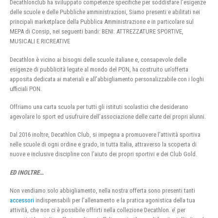
Decathlonclub ha sviluppato competenze specifiche per soddisfare l’esigenze
delle scuole e delle Pubbliche amministrazioni, Siamo presenti e abilitati nei
principali marketplace della Pubblica Amministrazione e in particolare sul
MEPA di Consip, nei seguenti bandi: BENI: ATTREZZATURE SPORTIVE,
MUSICALI E RICREATIVE
Decathlon è vicino ai bisogni delle scuole italiane e, consapevole delle
esigenze di pubblicità legate al mondo del PON, ha costruito un’offerta
apposita dedicata ai materiali e all’abbigliamento personalizzabile con i loghi
ufficiali PON.
Offriamo una carta scuola per tutti gli istituti scolastici che desiderano
agevolare lo sport ed usufruire dell’associazione delle carte dei propri alunni.
Dal 2016 inoltre, Decathlon Club, si impegna a promuovere l’attività sportiva
nelle scuole di ogni ordine e grado, in tutta Italia, attraverso la scoperta di
nuove e inclusive discipline con l’aiuto dei propri sportivi e dei Club Gold.
ED INOLTRE…
Non vendiamo solo abbigliamento, nella nostra offerta sono presenti tanti
accessori
indispensabili per l’allenamento e la pratica agonistica della tua
attività, che non ci è possibile offrirti nella collezione Decathlon. e’ per