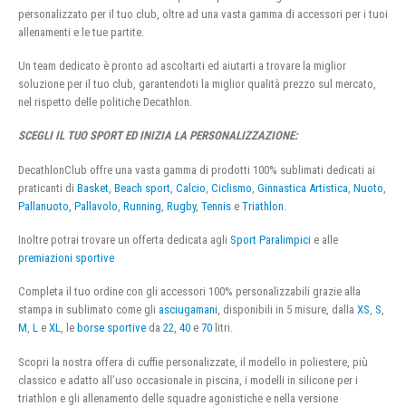
personalizzato per il tuo club, oltre ad una vasta gamma di accessori per i tuoi
allenamenti e le tue partite.
Un team dedicato è pronto ad ascoltarti ed aiutarti a trovare la miglior
soluzione per il tuo club, garantendoti la miglior qualità prezzo sul mercato,
nel rispetto delle politiche Decathlon.
SCEGLI IL TUO SPORT ED INIZIA LA PERSONALIZZAZIONE:
DecathlonClub offre una vasta gamma di prodotti 100% sublimati dedicati ai
praticanti di
Basket
,
Beach sport
,
Calcio
,
Ciclismo
,
Ginnastica Artistica
,
Nuoto
,
Pallanuoto
,
Pallavolo
,
Running
,
Rugby
,
Tennis
e
Triathlon
.
Inoltre potrai trovare un offerta dedicata agli
Sport Paralimpici
e alle
premiazioni sportive
Completa il tuo ordine con gli accessori 100% personalizzabili grazie alla
stampa in sublimato come gli
asciugamani
, disponibili in 5 misure, dalla
XS
,
S
,
M
,
L
e
XL
, le
borse sportive
da
22
,
40
e
70
litri.
Scopri la nostra offera di cuffie personalizzate, il modello in poliestere, più
classico e adatto all’uso occasionale in piscina, i modelli in silicone per i
triathlon e gli allenamento delle squadre agonistiche e nella versione