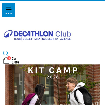
menu
0
Cart
0,00
€