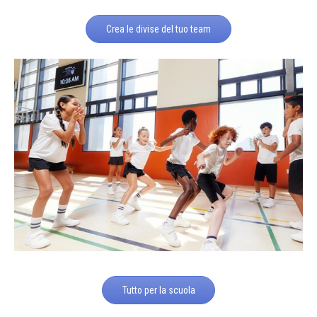
Crea le divise del tuo team
Tutto per la scuola