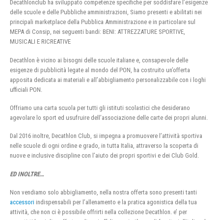
Decathlonclub ha sviluppato competenze specifiche per soddisfare l’esigenze
delle scuole e delle Pubbliche amministrazioni, Siamo presenti e abilitati nei
principali marketplace della Pubblica Amministrazione e in particolare sul
MEPA di Consip, nei seguenti bandi: BENI: ATTREZZATURE SPORTIVE,
MUSICALI E RICREATIVE
Decathlon è vicino ai bisogni delle scuole italiane e, consapevole delle
esigenze di pubblicità legate al mondo del PON, ha costruito un’offerta
apposita dedicata ai materiali e all’abbigliamento personalizzabile con i loghi
ufficiali PON.
Offriamo una carta scuola per tutti gli istituti scolastici che desiderano
agevolare lo sport ed usufruire dell’associazione delle carte dei propri alunni.
Dal 2016 inoltre, Decathlon Club, si impegna a promuovere l’attività sportiva
nelle scuole di ogni ordine e grado, in tutta Italia, attraverso la scoperta di
nuove e inclusive discipline con l’aiuto dei propri sportivi e dei Club Gold.
ED INOLTRE…
Non vendiamo solo abbigliamento, nella nostra offerta sono presenti tanti
accessori
indispensabili per l’allenamento e la pratica agonistica della tua
attività, che non ci è possibile offrirti nella collezione Decathlon. e’ per