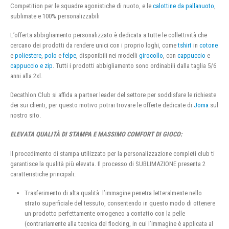
Competition per le squadre agonistiche di nuoto, e le
calottine da pallanuoto
,
sublimate e 100% personalizzabili
L’offerta abbigliamento personalizzato è dedicata a tutte le collettività che
cercano dei prodotti da rendere unici con i proprio loghi, come
tshirt
in
cotone
e
poliestere
,
polo
e
felpe
, disponibili nei modelli
girocollo
, con
cappuccio
e
cappuccio e zip
. Tutti i prodotti abbigliamento sono ordinabili dalla taglia 5/6
anni alla 2xl.
Decathlon Club si affida a partner leader del settore per soddisfare le richieste
dei sui clienti, per questo motivo potrai trovare le offerte dedicate di
Joma
sul
nostro sito.
ELEVATA QUALITÀ DI STAMPA E MASSIMO COMFORT DI GIOCO:
Il procedimento di stampa utilizzato per la personalizzazione completi club ti
garantisce la qualità più elevata. Il processo di SUBLIMAZIONE presenta 2
caratteristiche principali:
Trasferimento di alta qualità: l’immagine penetra letteralmente nello
strato superficiale del tessuto, consentendo in questo modo di ottenere
un prodotto perfettamente omogeneo a contatto con la pelle
(contrariamente alla tecnica del flocking, in cui l’immagine è applicata al