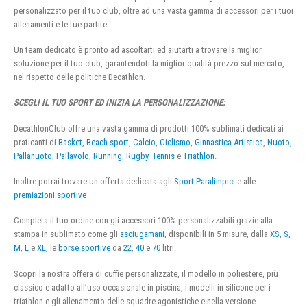
personalizzato per il tuo club, oltre ad una vasta gamma di accessori per i tuoi
allenamenti e le tue partite.
Un team dedicato è pronto ad ascoltarti ed aiutarti a trovare la miglior
soluzione per il tuo club, garantendoti la miglior qualità prezzo sul mercato,
nel rispetto delle politiche Decathlon.
SCEGLI IL TUO SPORT ED INIZIA LA PERSONALIZZAZIONE:
DecathlonClub offre una vasta gamma di prodotti 100% sublimati dedicati ai
praticanti di
Basket
,
Beach sport
,
Calcio
,
Ciclismo
,
Ginnastica Artistica
,
Nuoto
,
Pallanuoto
,
Pallavolo
,
Running
,
Rugby
,
Tennis
e
Triathlon
.
Inoltre potrai trovare un offerta dedicata agli
Sport Paralimpici
e alle
premiazioni sportive
Completa il tuo ordine con gli accessori 100% personalizzabili grazie alla
stampa in sublimato come gli
asciugamani
, disponibili in 5 misure, dalla
XS
,
S
,
M
,
L
e
XL
, le
borse sportive
da
22
,
40
e
70
litri.
Scopri la nostra offera di cuffie personalizzate, il modello in poliestere, più
classico e adatto all’uso occasionale in piscina, i modelli in silicone per i
triathlon e gli allenamento delle squadre agonistiche e nella versione