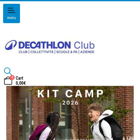
menu
0
Cart
0,00
€