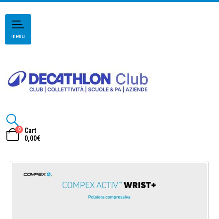
menu
0
Cart
0,00
€