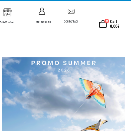
0
Cart
CONTATTACI
AREANEGOZI
IL MIO ACCOUNT
0,00
€