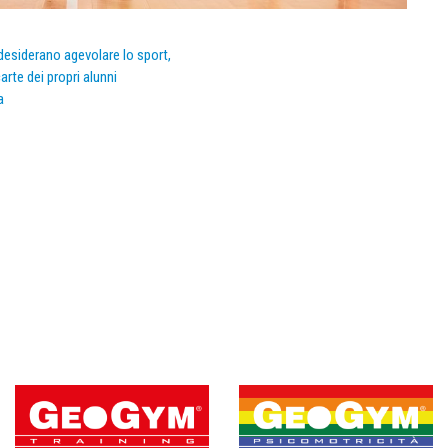
e desiderano agevolare lo sport,
arte dei propri alunni
a