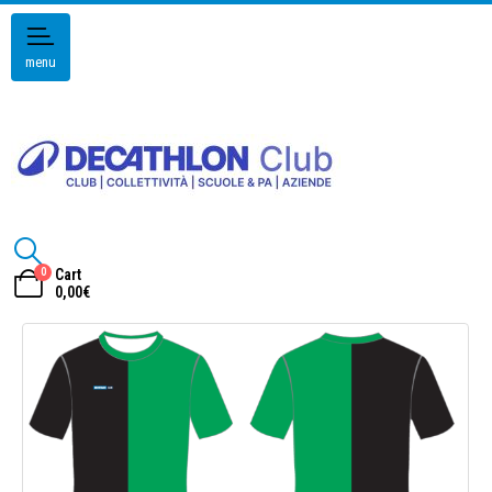
menu
0
Cart
0,00
€