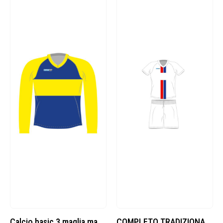
Calcio basic 3 maglia manica lunga cod. 8377875
COMPLETO TRADIZIONALE – 5 cod.8377881