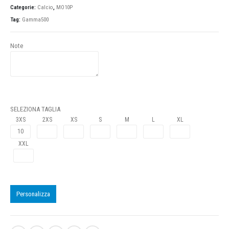
Categorie:
Calcio
,
MO10P
Tag:
Gamma500
Note
SELEZIONA TAGLIA
3XS
2XS
XS
S
M
L
XL
XXL
Personalizza