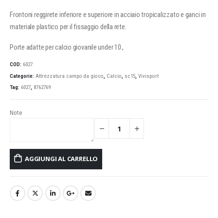
Frontoni reggirete inferiore e superiore in acciaio tropicalizzato e ganci in
materiale plastico per il fissaggio della rete.
Porte adatte per calcio giovanile under 10.,
COD:
6027
Categorie:
Attrezzatura campo da gioco
,
Calcio
,
sc15
,
Vivisport
Tag:
6027
,
8762769
Note
AGGIUNGI AL CARRELLO