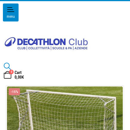
menu
0
Cart
0,00
€
-15%