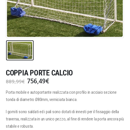
COPPIA PORTE CALCIO
Il
Il
756,49
€
889,99
€
prezzo
prezzo
originale
attuale
Porta mobile e autoportante realizzata con profilo in acciaio sezione
era:
è:
tonda di diametro Ø80mm, verniciata bianca.
889,99€.
756,49€.
I gomiti sono saldati ed i pali sono dotati di innesti per il fissaggio della
traversa, realizzata in un unico pezzo, al fine di rendere la porta ancora più
stabile e robusta.