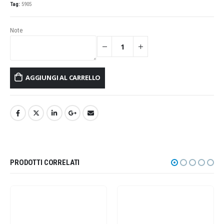
2.274,99€.
1.933,74€.
Tag:
5905
Note
AGGIUNGI AL CARRELLO
PRODOTTI CORRELATI