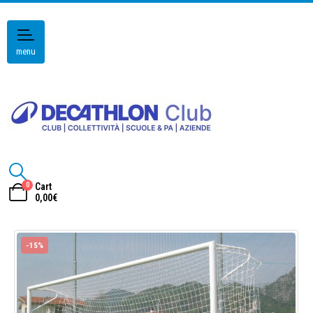
menu
0
Cart
0,00
€
-15%