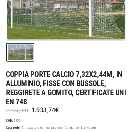
COPPIA PORTE CALCIO 7,32X2,44M, IN
ALLUMINIO, FISSE CON BUSSOLE,
REGGIRETE A GOMITO, CERTIFICATE UNI
EN 748
Il
Il
1.933,74
€
2.274,99
€
prezzo
prezzo
originale
attuale
COD:
5905
era:
è:
Categorie:
Attrezzatura campo da gioco
,
Calcio
,
sc15
,
Vivisport