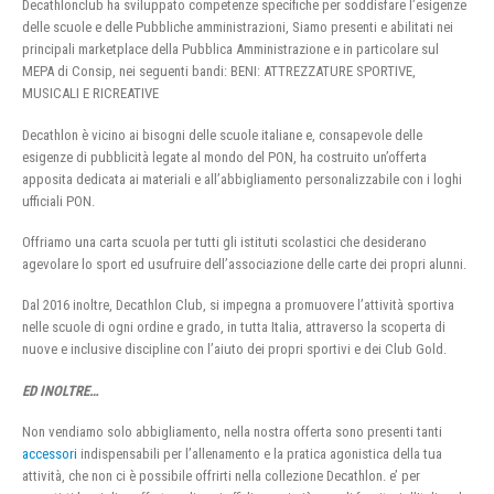
Decathlonclub ha sviluppato competenze specifiche per soddisfare l’esigenze
delle scuole e delle Pubbliche amministrazioni, Siamo presenti e abilitati nei
principali marketplace della Pubblica Amministrazione e in particolare sul
MEPA di Consip, nei seguenti bandi: BENI: ATTREZZATURE SPORTIVE,
MUSICALI E RICREATIVE
Decathlon è vicino ai bisogni delle scuole italiane e, consapevole delle
esigenze di pubblicità legate al mondo del PON, ha costruito un’offerta
apposita dedicata ai materiali e all’abbigliamento personalizzabile con i loghi
ufficiali PON.
Offriamo una carta scuola per tutti gli istituti scolastici che desiderano
agevolare lo sport ed usufruire dell’associazione delle carte dei propri alunni.
Dal 2016 inoltre, Decathlon Club, si impegna a promuovere l’attività sportiva
nelle scuole di ogni ordine e grado, in tutta Italia, attraverso la scoperta di
nuove e inclusive discipline con l’aiuto dei propri sportivi e dei Club Gold.
ED INOLTRE…
Non vendiamo solo abbigliamento, nella nostra offerta sono presenti tanti
accessori
indispensabili per l’allenamento e la pratica agonistica della tua
attività, che non ci è possibile offrirti nella collezione Decathlon. e’ per