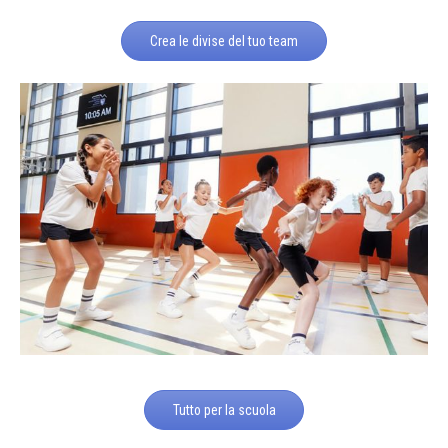
Crea le divise del tuo team
Tutto per la scuola