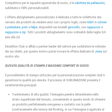
Competition per le squadre agonistiche di nuoto, e le
calottine da pallanuoto
,
sublimate e 100% personalizzabili
L’offerta abbigliamento personalizzato è dedicata a tutte le collettività che
cercano dei prodotti da rendere unici con i proprio loghi, come
tshirt
in
cotone
e
poliestere
,
polo
e
felpe
, disponibili nei modelli
girocollo
, con
cappuccio
e
cappuccio e zip
. Tutti i prodotti abbigliamento sono ordinabili dalla taglia 5/6
anni alla 2xl.
Decathlon Club si affida a partner leader del settore per soddisfare le richieste
dei sui clienti, per questo motivo potrai trovare le offerte dedicate di
Joma
sul
nostro sito.
ELEVATA QUALITÀ DI STAMPA E MASSIMO COMFORT DI GIOCO:
Il procedimento di stampa utilizzato per la personalizzazione completi club ti
garantisce la qualità più elevata. Il processo di SUBLIMAZIONE presenta 2
caratteristiche principali:
Trasferimento di alta qualità: l’immagine penetra letteralmente nello
strato superficiale del tessuto, consentendo in questo modo di ottenere
un prodotto perfettamente omogeneo a contatto con la pelle
(contrariamente alla tecnica del flocking, in cui l’immagine è applicata al