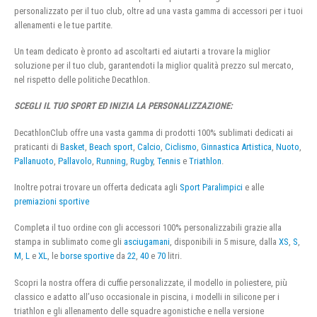
personalizzato per il tuo club, oltre ad una vasta gamma di accessori per i tuoi
allenamenti e le tue partite.
Un team dedicato è pronto ad ascoltarti ed aiutarti a trovare la miglior
soluzione per il tuo club, garantendoti la miglior qualità prezzo sul mercato,
nel rispetto delle politiche Decathlon.
SCEGLI IL TUO SPORT ED INIZIA LA PERSONALIZZAZIONE:
DecathlonClub offre una vasta gamma di prodotti 100% sublimati dedicati ai
praticanti di
Basket
,
Beach sport
,
Calcio
,
Ciclismo
,
Ginnastica Artistica
,
Nuoto
,
Pallanuoto
,
Pallavolo
,
Running
,
Rugby
,
Tennis
e
Triathlon
.
Inoltre potrai trovare un offerta dedicata agli
Sport Paralimpici
e alle
premiazioni sportive
Completa il tuo ordine con gli accessori 100% personalizzabili grazie alla
stampa in sublimato come gli
asciugamani
, disponibili in 5 misure, dalla
XS
,
S
,
M
,
L
e
XL
, le
borse sportive
da
22
,
40
e
70
litri.
Scopri la nostra offera di cuffie personalizzate, il modello in poliestere, più
classico e adatto all’uso occasionale in piscina, i modelli in silicone per i
triathlon e gli allenamento delle squadre agonistiche e nella versione