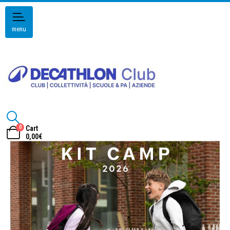
menu
0
Cart
0,00
€