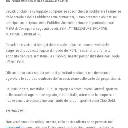
UN TEAM DEDICATO ALLE SCUOLE E LE PA
Decathlonclub ha sviluppato competenze specifiche per soddisfare l’esigenze
delle scuole e delle Pubbliche amministrazioni, Siamo presenti e abilitati nei
principali marketplace della Pubblica Amministrazione e in particolare sul
MEPA di Consip, nei seguenti bandi: BENI: ATTREZZATURE SPORTIVE,
MUSICALI E RICREATIVE
Decathlon è vicino ai bisogni delle scuole italiane e, consapevole delle
esigenze di pubblicità legate al mondo del PON, ha costruito un’offerta
apposita dedicata ai materiali e all’abbigliamento personalizzabile con i loghi
ufficiali PON.
Offriamo una carta scuola per tutti gli istituti scolastici che desiderano
agevolare lo sport ed usufruire dell’associazione delle carte dei propri alunni.
Dal 2016 inoltre, Decathlon Club, si impegna a promuovere l’attività sportiva
nelle scuole di ogni ordine e grado, in tutta Italia, attraverso la scoperta di
nuove e inclusive discipline con l’aiuto dei propri sportivi e dei Club Gold.
ED INOLTRE…
Non vendiamo solo abbigliamento, nella nostra offerta sono presenti tanti
accessori
indispensabili per l’allenamento e la pratica agonistica della tua