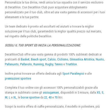
Personalizza la tua divisa, rendi unica la tua squadra con il servizio esclusivo
di Decathlon. Con Decathlon Club puoi acquistare abbigliamento
personalizzato per il tuo club, oltre ad una vasta gamma di accessori per i tuoi
allenamenti e le tue partite.
Un team dedicato è pronto ad ascoltarti ed aiutarti a trovare la miglior
soluzione per il tuo club, garantendoti la miglior qualità prezzo sul mercato,
nel rispetto delle politiche Decathlon.
SCEGLI IL TUO SPORT ED INIZIA LA PERSONALIZZAZIONE:
DecathlonClub offre una vasta gamma di prodotti 100% sublimati dedicati ai
praticanti di
Basket
,
Beach sport
,
Calcio
,
Ciclismo
,
Ginnastica Artistica
,
Nuoto
,
Pallanuoto
,
Pallavolo
,
Running
,
Rugby
,
Tennis
e
Triathlon
.
Inoltre potrai trovare un offerta dedicata agli
Sport Paralimpici
e alle
premiazioni sportive
Completa il tuo ordine con gli accessori 100% personalizzabili grazie alla
stampa in sublimato come gli
asciugamani
, disponibili in 5 misure, dalla
XS
,
S
,
M
,
L
e
XL
, le
borse sportive
da
22
,
40
e
70
litri.
Scopri la nostra offera di cuffie personalizzate, il modello in poliestere, più