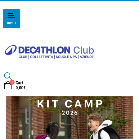
menu
0
Cart
0,00
€