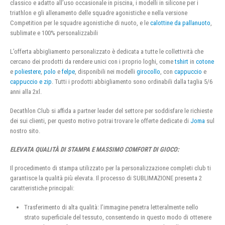
classico e adatto all’uso occasionale in piscina, i modelli in silicone per i
triathlon e gli allenamento delle squadre agonistiche e nella versione
Competition per le squadre agonistiche di nuoto, e le
calottine da pallanuoto
,
sublimate e 100% personalizzabili
L’offerta abbigliamento personalizzato è dedicata a tutte le collettività che
cercano dei prodotti da rendere unici con i proprio loghi, come
tshirt
in
cotone
e
poliestere
,
polo
e
felpe
, disponibili nei modelli
girocollo
, con
cappuccio
e
cappuccio e zip
. Tutti i prodotti abbigliamento sono ordinabili dalla taglia 5/6
anni alla 2xl.
Decathlon Club si affida a partner leader del settore per soddisfare le richieste
dei sui clienti, per questo motivo potrai trovare le offerte dedicate di
Joma
sul
nostro sito.
ELEVATA QUALITÀ DI STAMPA E MASSIMO COMFORT DI GIOCO:
Il procedimento di stampa utilizzato per la personalizzazione completi club ti
garantisce la qualità più elevata. Il processo di SUBLIMAZIONE presenta 2
caratteristiche principali:
Trasferimento di alta qualità: l’immagine penetra letteralmente nello
strato superficiale del tessuto, consentendo in questo modo di ottenere