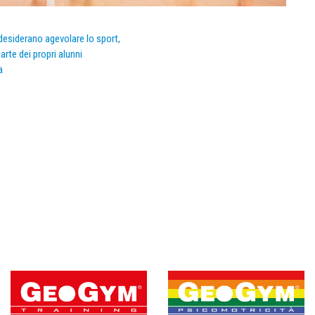
e desiderano agevolare lo sport,
arte dei propri alunni
a