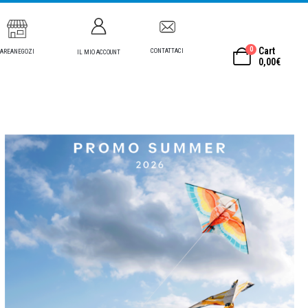
0
Cart
CONTATTACI
AREANEGOZI
IL MIO ACCOUNT
0,00
€