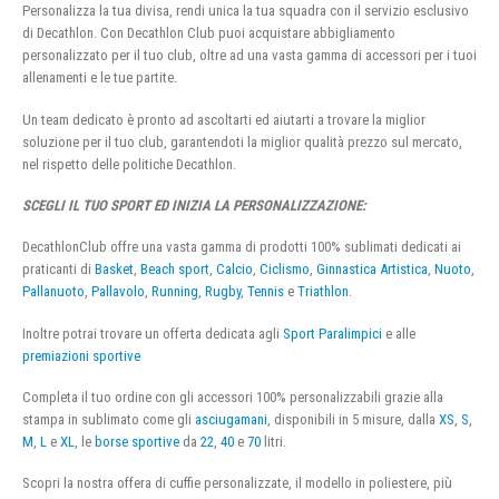
Personalizza la tua divisa, rendi unica la tua squadra con il servizio esclusivo
di Decathlon. Con Decathlon Club puoi acquistare abbigliamento
personalizzato per il tuo club, oltre ad una vasta gamma di accessori per i tuoi
allenamenti e le tue partite.
Un team dedicato è pronto ad ascoltarti ed aiutarti a trovare la miglior
soluzione per il tuo club, garantendoti la miglior qualità prezzo sul mercato,
nel rispetto delle politiche Decathlon.
SCEGLI IL TUO SPORT ED INIZIA LA PERSONALIZZAZIONE:
DecathlonClub offre una vasta gamma di prodotti 100% sublimati dedicati ai
praticanti di
Basket
,
Beach sport
,
Calcio
,
Ciclismo
,
Ginnastica Artistica
,
Nuoto
,
Pallanuoto
,
Pallavolo
,
Running
,
Rugby
,
Tennis
e
Triathlon
.
Inoltre potrai trovare un offerta dedicata agli
Sport Paralimpici
e alle
premiazioni sportive
Completa il tuo ordine con gli accessori 100% personalizzabili grazie alla
stampa in sublimato come gli
asciugamani
, disponibili in 5 misure, dalla
XS
,
S
,
M
,
L
e
XL
, le
borse sportive
da
22
,
40
e
70
litri.
Scopri la nostra offera di cuffie personalizzate, il modello in poliestere, più