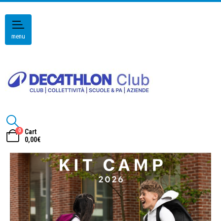
menu
0
Cart
0,00
€