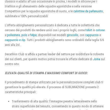
classico e adatto all’uso occasionale in piscina, i modelli in silicone per i
triathlon e gli allenamento delle squadre agonistiche e nella versione
Competition per le squadre agonistiche di nuoto, e le
calottine da pallanuoto
,
sublimate e 100% personalizzabili
L’offerta abbigliamento personalizzato è dedicata a tutte le collettività che
cercano dei prodotti da rendere unici con i proprio loghi, come
tshirt
in
cotone
e
poliestere
,
polo
e
felpe
, disponibili nei modelli
girocollo
, con
cappuccio
e
cappuccio e zip
. Tutti i prodotti abbigliamento sono ordinabili dalla taglia 5/6
anni alla 2xl.
Decathlon Club si affida a partner leader del settore per soddisfare le richieste
dei sui clienti, per questo motivo potrai trovare le offerte dedicate di
Joma
sul
nostro sito.
ELEVATA QUALITÀ DI STAMPA E MASSIMO COMFORT DI GIOCO:
Il procedimento di stampa utilizzato per la personalizzazione completi club ti
garantisce la qualità più elevata. Il processo di SUBLIMAZIONE presenta 2
caratteristiche principali:
Trasferimento di alta qualità: l’immagine penetra letteralmente nello
strato superficiale del tessuto, consentendo in questo modo di ottenere