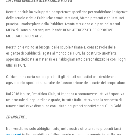
UN TEAM DEDICATO ALLE SCUOLE E LE PA
Decathlonclub ha sviluppato competenze specifiche per soddisfare l’esigenze
delle scuole e delle Pubbliche amministrazioni, Siamo presenti e abilitati nei
principali marketplace della Pubblica Amministrazione e in particolare sul
MEPA di Consip, nei seguenti bandi: BENI: ATTREZZATURE SPORTIVE,
MUSICALI E RICREATIVE
Decathlon è vicino ai bisogni delle scuole italiane e, consapevole delle
esigenze di pubblicità legate al mondo del PON, ha costruito un’offerta
apposita dedicata ai materiali e all’abbigliamento personalizzabile con i loghi
ufficiali PON.
Offriamo una carta scuola per tutti gli istituti scolastici che desiderano
agevolare lo sport ed usufruire dell’associazione delle carte dei propri alunni.
Dal 2016 inoltre, Decathlon Club, si impegna a promuovere l’attività sportiva
nelle scuole di ogni ordine e grado, in tutta Italia, attraverso la scoperta di
nuove e inclusive discipline con l’aiuto dei propri sportivi e dei Club Gold.
ED INOLTRE…
Non vendiamo solo abbigliamento, nella nostra offerta sono presenti tanti
accessori
indispensabili per l’allenamento e la pratica agonistica della tua