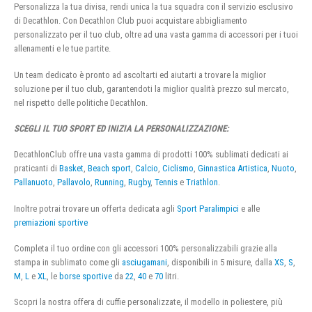
Personalizza la tua divisa, rendi unica la tua squadra con il servizio esclusivo
di Decathlon. Con Decathlon Club puoi acquistare abbigliamento
personalizzato per il tuo club, oltre ad una vasta gamma di accessori per i tuoi
allenamenti e le tue partite.
Un team dedicato è pronto ad ascoltarti ed aiutarti a trovare la miglior
soluzione per il tuo club, garantendoti la miglior qualità prezzo sul mercato,
nel rispetto delle politiche Decathlon.
SCEGLI IL TUO SPORT ED INIZIA LA PERSONALIZZAZIONE:
DecathlonClub offre una vasta gamma di prodotti 100% sublimati dedicati ai
praticanti di
Basket
,
Beach sport
,
Calcio
,
Ciclismo
,
Ginnastica Artistica
,
Nuoto
,
Pallanuoto
,
Pallavolo
,
Running
,
Rugby
,
Tennis
e
Triathlon
.
Inoltre potrai trovare un offerta dedicata agli
Sport Paralimpici
e alle
premiazioni sportive
Completa il tuo ordine con gli accessori 100% personalizzabili grazie alla
stampa in sublimato come gli
asciugamani
, disponibili in 5 misure, dalla
XS
,
S
,
M
,
L
e
XL
, le
borse sportive
da
22
,
40
e
70
litri.
Scopri la nostra offera di cuffie personalizzate, il modello in poliestere, più