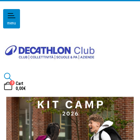
menu
0
Cart
0,00
€