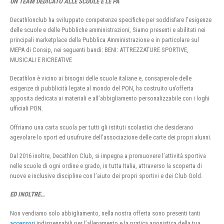
UN TEAM DEDICATO ALLE SCUOLE E LE PA
Decathlonclub ha sviluppato competenze specifiche per soddisfare l’esigenze
delle scuole e delle Pubbliche amministrazioni, Siamo presenti e abilitati nei
principali marketplace della Pubblica Amministrazione e in particolare sul
MEPA di Consip, nei seguenti bandi: BENI: ATTREZZATURE SPORTIVE,
MUSICALI E RICREATIVE
Decathlon è vicino ai bisogni delle scuole italiane e, consapevole delle
esigenze di pubblicità legate al mondo del PON, ha costruito un’offerta
apposita dedicata ai materiali e all’abbigliamento personalizzabile con i loghi
ufficiali PON.
Offriamo una carta scuola per tutti gli istituti scolastici che desiderano
agevolare lo sport ed usufruire dell’associazione delle carte dei propri alunni.
Dal 2016 inoltre, Decathlon Club, si impegna a promuovere l’attività sportiva
nelle scuole di ogni ordine e grado, in tutta Italia, attraverso la scoperta di
nuove e inclusive discipline con l’aiuto dei propri sportivi e dei Club Gold.
ED INOLTRE…
Non vendiamo solo abbigliamento, nella nostra offerta sono presenti tanti
accessori
indispensabili per l’allenamento e la pratica agonistica della tua