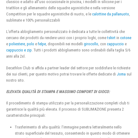
classico e adatto all’uso occasionale in piscina, i modelli in silicone per i
triathlon e gli allenamento delle squadre agonistiche e nella versione
Competition per le squadre agonistiche di nuoto, e le
calottine da pallanuoto
,
sublimate e 100% personalizzabili
L’offerta abbigliamento personalizzato è dedicata a tutte le collettività che
cercano dei prodotti da rendere unici con i proprio loghi, come
tshirt
in
cotone
e
poliestere
,
polo
e
felpe
, disponibili nei modelli
girocollo
, con
cappuccio
e
cappuccio e zip
. Tutti i prodotti abbigliamento sono ordinabili dalla taglia 5/6
anni alla 2xl.
Decathlon Club si affida a partner leader del settore per soddisfare le richieste
dei sui clienti, per questo motivo potrai trovare le offerte dedicate di
Joma
sul
nostro sito.
ELEVATA QUALITÀ DI STAMPA E MASSIMO COMFORT DI GIOCO:
Il procedimento di stampa utilizzato per la personalizzazione completi club ti
garantisce la qualità più elevata. Il processo di SUBLIMAZIONE presenta 2
caratteristiche principali:
Trasferimento di alta qualità: l’immagine penetra letteralmente nello
strato superficiale del tessuto, consentendo in questo modo di ottenere