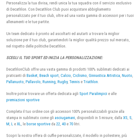
Personalizza la tua divisa, rendi unica la tua squadra con il servizio esclusivo
di Decathlon. Con Decathlon Club puoi acquistare abbigliamento
personalizzato per il tuo club, oltre ad una vasta gamma di accessori per i tuoi
allenamenti e le tue partite.
Un team dedicato è pronto ad ascoltarti ed aiutarti a trovare la miglior
soluzione per il tuo club, garantendoti la miglior qualità prezzo sul mercato,
nel rispetto delle politiche Decathlon.
SCEGLI IL TUO SPORT ED INIZIA LA PERSONALIZZAZIONE:
DecathlonClub offre una vasta gamma di prodotti 100% sublimati dedicati ai
praticanti di
Basket
,
Beach sport
,
Calcio
,
Ciclismo
,
Ginnastica Artistica
,
Nuoto
,
Pallanuoto
,
Pallavolo
,
Running
,
Rugby
,
Tennis
e
Triathlon
.
Inoltre potrai trovare un offerta dedicata agli
Sport Paralimpici
e alle
premiazioni sportive
Completa il tuo ordine con gli accessori 100% personalizzabili grazie alla
stampa in sublimato come gli
asciugamani
, disponibili in 5 misure, dalla
XS
,
S
,
M
,
L
e
XL
, le
borse sportive
da
22
,
40
e
70
litri.
Scopri la nostra offera di cuffie personalizzate, il modello in poliestere, più