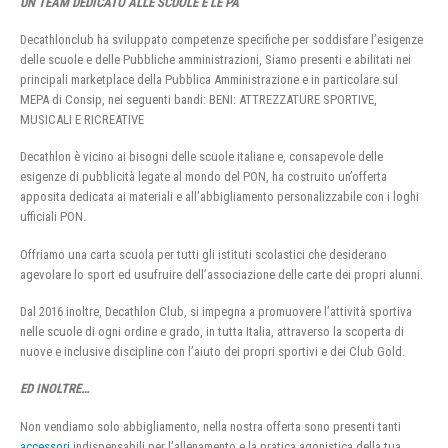
UN TEAM DEDICATO ALLE SCUOLE E LE PA
Decathlonclub ha sviluppato competenze specifiche per soddisfare l’esigenze
delle scuole e delle Pubbliche amministrazioni, Siamo presenti e abilitati nei
principali marketplace della Pubblica Amministrazione e in particolare sul
MEPA di Consip, nei seguenti bandi: BENI: ATTREZZATURE SPORTIVE,
MUSICALI E RICREATIVE
Decathlon è vicino ai bisogni delle scuole italiane e, consapevole delle
esigenze di pubblicità legate al mondo del PON, ha costruito un’offerta
apposita dedicata ai materiali e all’abbigliamento personalizzabile con i loghi
ufficiali PON.
Offriamo una carta scuola per tutti gli istituti scolastici che desiderano
agevolare lo sport ed usufruire dell’associazione delle carte dei propri alunni.
Dal 2016 inoltre, Decathlon Club, si impegna a promuovere l’attività sportiva
nelle scuole di ogni ordine e grado, in tutta Italia, attraverso la scoperta di
nuove e inclusive discipline con l’aiuto dei propri sportivi e dei Club Gold.
ED INOLTRE…
Non vendiamo solo abbigliamento, nella nostra offerta sono presenti tanti
accessori
indispensabili per l’allenamento e la pratica agonistica della tua