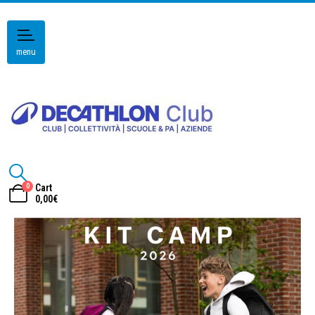
menu
0
Cart
0,00
€