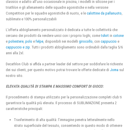
classico e adatto all’uso occasionale in piscina, i modelli in silicone per i
triathlon e gli allenamento delle squadre agonistiche e nella versione
Competition per le squadre agonistiche di nuoto, e le
calottine da pallanuoto
,
sublimate e 100% personalizzabili
L’offerta abbigliamento personalizzato è dedicata a tutte le collettività che
cercano dei prodotti da rendere unici con i proprio loghi, come
tshirt
in
cotone
e
poliestere
,
polo
e
felpe
, disponibili nei modelli
girocollo
, con
cappuccio
e
cappuccio e zip
. Tutti i prodotti abbigliamento sono ordinabili dalla taglia 5/6
anni alla 2xl.
Decathlon Club si affida a partner leader del settore per soddisfare le richieste
dei sui clienti, per questo motivo potrai trovare le offerte dedicate di
Joma
sul
nostro sito.
ELEVATA QUALITÀ DI STAMPA E MASSIMO COMFORT DI GIOCO:
Il procedimento di stampa utilizzato per la personalizzazione completi club ti
garantisce la qualità più elevata. Il processo di SUBLIMAZIONE presenta 2
caratteristiche principali:
Trasferimento di alta qualità: l’immagine penetra letteralmente nello
strato superficiale del tessuto, consentendo in questo modo di ottenere