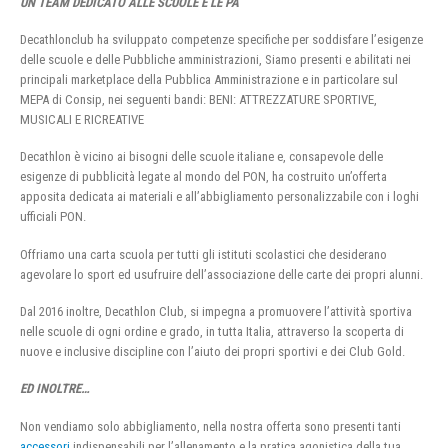
UN TEAM DEDICATO ALLE SCUOLE E LE PA
Decathlonclub ha sviluppato competenze specifiche per soddisfare l’esigenze
delle scuole e delle Pubbliche amministrazioni, Siamo presenti e abilitati nei
principali marketplace della Pubblica Amministrazione e in particolare sul
MEPA di Consip, nei seguenti bandi: BENI: ATTREZZATURE SPORTIVE,
MUSICALI E RICREATIVE
Decathlon è vicino ai bisogni delle scuole italiane e, consapevole delle
esigenze di pubblicità legate al mondo del PON, ha costruito un’offerta
apposita dedicata ai materiali e all’abbigliamento personalizzabile con i loghi
ufficiali PON.
Offriamo una carta scuola per tutti gli istituti scolastici che desiderano
agevolare lo sport ed usufruire dell’associazione delle carte dei propri alunni.
Dal 2016 inoltre, Decathlon Club, si impegna a promuovere l’attività sportiva
nelle scuole di ogni ordine e grado, in tutta Italia, attraverso la scoperta di
nuove e inclusive discipline con l’aiuto dei propri sportivi e dei Club Gold.
ED INOLTRE…
Non vendiamo solo abbigliamento, nella nostra offerta sono presenti tanti
accessori
indispensabili per l’allenamento e la pratica agonistica della tua