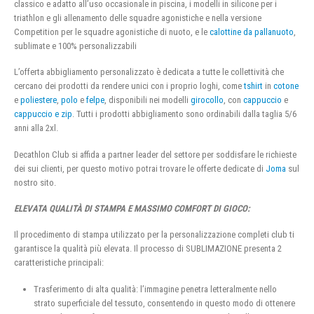
classico e adatto all’uso occasionale in piscina, i modelli in silicone per i
triathlon e gli allenamento delle squadre agonistiche e nella versione
Competition per le squadre agonistiche di nuoto, e le
calottine da pallanuoto
,
sublimate e 100% personalizzabili
L’offerta abbigliamento personalizzato è dedicata a tutte le collettività che
cercano dei prodotti da rendere unici con i proprio loghi, come
tshirt
in
cotone
e
poliestere
,
polo
e
felpe
, disponibili nei modelli
girocollo
, con
cappuccio
e
cappuccio e zip
. Tutti i prodotti abbigliamento sono ordinabili dalla taglia 5/6
anni alla 2xl.
Decathlon Club si affida a partner leader del settore per soddisfare le richieste
dei sui clienti, per questo motivo potrai trovare le offerte dedicate di
Joma
sul
nostro sito.
ELEVATA QUALITÀ DI STAMPA E MASSIMO COMFORT DI GIOCO:
Il procedimento di stampa utilizzato per la personalizzazione completi club ti
garantisce la qualità più elevata. Il processo di SUBLIMAZIONE presenta 2
caratteristiche principali:
Trasferimento di alta qualità: l’immagine penetra letteralmente nello
strato superficiale del tessuto, consentendo in questo modo di ottenere