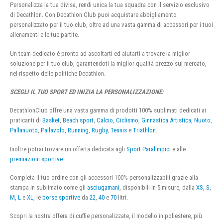
Personalizza la tua divisa, rendi unica la tua squadra con il servizio esclusivo
di Decathlon. Con Decathlon Club puoi acquistare abbigliamento
personalizzato per il tuo club, oltre ad una vasta gamma di accessori per i tuoi
allenamenti e le tue partite.
Un team dedicato è pronto ad ascoltarti ed aiutarti a trovare la miglior
soluzione per il tuo club, garantendoti la miglior qualità prezzo sul mercato,
nel rispetto delle politiche Decathlon.
SCEGLI IL TUO SPORT ED INIZIA LA PERSONALIZZAZIONE:
DecathlonClub offre una vasta gamma di prodotti 100% sublimati dedicati ai
praticanti di
Basket
,
Beach sport
,
Calcio
,
Ciclismo
,
Ginnastica Artistica
,
Nuoto
,
Pallanuoto
,
Pallavolo
,
Running
,
Rugby
,
Tennis
e
Triathlon
.
Inoltre potrai trovare un offerta dedicata agli
Sport Paralimpici
e alle
premiazioni sportive
Completa il tuo ordine con gli accessori 100% personalizzabili grazie alla
stampa in sublimato come gli
asciugamani
, disponibili in 5 misure, dalla
XS
,
S
,
M
,
L
e
XL
, le
borse sportive
da
22
,
40
e
70
litri.
Scopri la nostra offera di cuffie personalizzate, il modello in poliestere, più