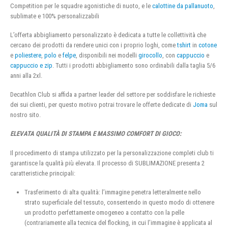
Competition per le squadre agonistiche di nuoto, e le
calottine da pallanuoto
,
sublimate e 100% personalizzabili
L’offerta abbigliamento personalizzato è dedicata a tutte le collettività che
cercano dei prodotti da rendere unici con i proprio loghi, come
tshirt
in
cotone
e
poliestere
,
polo
e
felpe
, disponibili nei modelli
girocollo
, con
cappuccio
e
cappuccio e zip
. Tutti i prodotti abbigliamento sono ordinabili dalla taglia 5/6
anni alla 2xl.
Decathlon Club si affida a partner leader del settore per soddisfare le richieste
dei sui clienti, per questo motivo potrai trovare le offerte dedicate di
Joma
sul
nostro sito.
ELEVATA QUALITÀ DI STAMPA E MASSIMO COMFORT DI GIOCO:
Il procedimento di stampa utilizzato per la personalizzazione completi club ti
garantisce la qualità più elevata. Il processo di SUBLIMAZIONE presenta 2
caratteristiche principali:
Trasferimento di alta qualità: l’immagine penetra letteralmente nello
strato superficiale del tessuto, consentendo in questo modo di ottenere
un prodotto perfettamente omogeneo a contatto con la pelle
(contrariamente alla tecnica del flocking, in cui l’immagine è applicata al