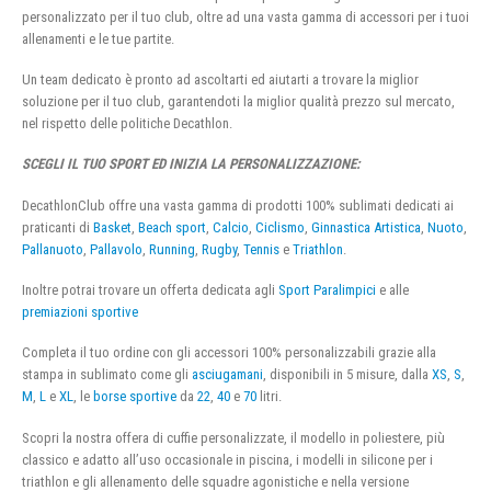
personalizzato per il tuo club, oltre ad una vasta gamma di accessori per i tuoi
allenamenti e le tue partite.
Un team dedicato è pronto ad ascoltarti ed aiutarti a trovare la miglior
soluzione per il tuo club, garantendoti la miglior qualità prezzo sul mercato,
nel rispetto delle politiche Decathlon.
SCEGLI IL TUO SPORT ED INIZIA LA PERSONALIZZAZIONE:
DecathlonClub offre una vasta gamma di prodotti 100% sublimati dedicati ai
praticanti di
Basket
,
Beach sport
,
Calcio
,
Ciclismo
,
Ginnastica Artistica
,
Nuoto
,
Pallanuoto
,
Pallavolo
,
Running
,
Rugby
,
Tennis
e
Triathlon
.
Inoltre potrai trovare un offerta dedicata agli
Sport Paralimpici
e alle
premiazioni sportive
Completa il tuo ordine con gli accessori 100% personalizzabili grazie alla
stampa in sublimato come gli
asciugamani
, disponibili in 5 misure, dalla
XS
,
S
,
M
,
L
e
XL
, le
borse sportive
da
22
,
40
e
70
litri.
Scopri la nostra offera di cuffie personalizzate, il modello in poliestere, più
classico e adatto all’uso occasionale in piscina, i modelli in silicone per i
triathlon e gli allenamento delle squadre agonistiche e nella versione