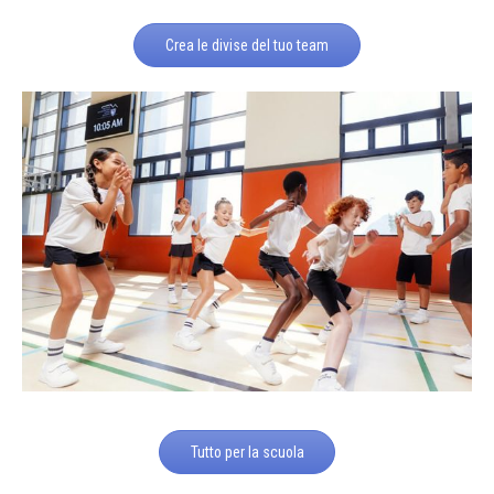
Crea le divise del tuo team
Tutto per la scuola