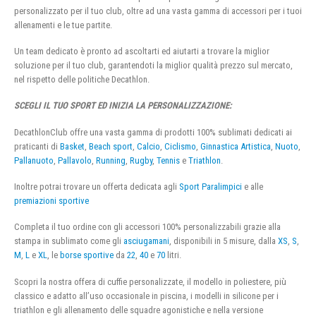
personalizzato per il tuo club, oltre ad una vasta gamma di accessori per i tuoi
allenamenti e le tue partite.
Un team dedicato è pronto ad ascoltarti ed aiutarti a trovare la miglior
soluzione per il tuo club, garantendoti la miglior qualità prezzo sul mercato,
nel rispetto delle politiche Decathlon.
SCEGLI IL TUO SPORT ED INIZIA LA PERSONALIZZAZIONE:
DecathlonClub offre una vasta gamma di prodotti 100% sublimati dedicati ai
praticanti di
Basket
,
Beach sport
,
Calcio
,
Ciclismo
,
Ginnastica Artistica
,
Nuoto
,
Pallanuoto
,
Pallavolo
,
Running
,
Rugby
,
Tennis
e
Triathlon
.
Inoltre potrai trovare un offerta dedicata agli
Sport Paralimpici
e alle
premiazioni sportive
Completa il tuo ordine con gli accessori 100% personalizzabili grazie alla
stampa in sublimato come gli
asciugamani
, disponibili in 5 misure, dalla
XS
,
S
,
M
,
L
e
XL
, le
borse sportive
da
22
,
40
e
70
litri.
Scopri la nostra offera di cuffie personalizzate, il modello in poliestere, più
classico e adatto all’uso occasionale in piscina, i modelli in silicone per i
triathlon e gli allenamento delle squadre agonistiche e nella versione