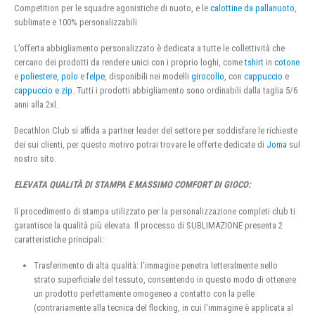
Competition per le squadre agonistiche di nuoto, e le
calottine da pallanuoto
,
sublimate e 100% personalizzabili
L’offerta abbigliamento personalizzato è dedicata a tutte le collettività che
cercano dei prodotti da rendere unici con i proprio loghi, come
tshirt
in
cotone
e
poliestere
,
polo
e
felpe
, disponibili nei modelli
girocollo
, con
cappuccio
e
cappuccio e zip
. Tutti i prodotti abbigliamento sono ordinabili dalla taglia 5/6
anni alla 2xl.
Decathlon Club si affida a partner leader del settore per soddisfare le richieste
dei sui clienti, per questo motivo potrai trovare le offerte dedicate di
Joma
sul
nostro sito.
ELEVATA QUALITÀ DI STAMPA E MASSIMO COMFORT DI GIOCO:
Il procedimento di stampa utilizzato per la personalizzazione completi club ti
garantisce la qualità più elevata. Il processo di SUBLIMAZIONE presenta 2
caratteristiche principali:
Trasferimento di alta qualità: l’immagine penetra letteralmente nello
strato superficiale del tessuto, consentendo in questo modo di ottenere
un prodotto perfettamente omogeneo a contatto con la pelle
(contrariamente alla tecnica del flocking, in cui l’immagine è applicata al