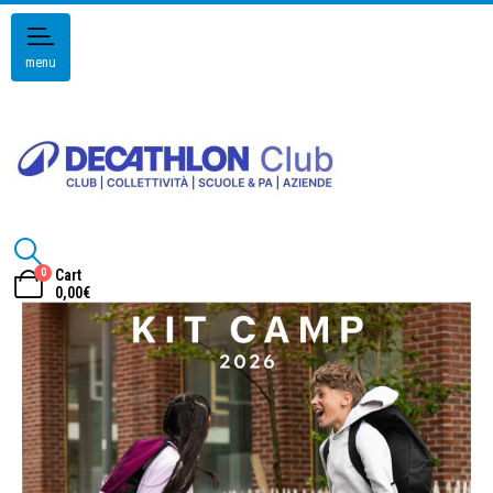
menu
0
Cart
0,00
€