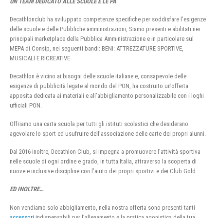
UN TEAM DEDICATO ALLE SCUOLE E LE PA
Decathlonclub ha sviluppato competenze specifiche per soddisfare l’esigenze
delle scuole e delle Pubbliche amministrazioni, Siamo presenti e abilitati nei
principali marketplace della Pubblica Amministrazione e in particolare sul
MEPA di Consip, nei seguenti bandi: BENI: ATTREZZATURE SPORTIVE,
MUSICALI E RICREATIVE
Decathlon è vicino ai bisogni delle scuole italiane e, consapevole delle
esigenze di pubblicità legate al mondo del PON, ha costruito un’offerta
apposita dedicata ai materiali e all’abbigliamento personalizzabile con i loghi
ufficiali PON.
Offriamo una carta scuola per tutti gli istituti scolastici che desiderano
agevolare lo sport ed usufruire dell’associazione delle carte dei propri alunni.
Dal 2016 inoltre, Decathlon Club, si impegna a promuovere l’attività sportiva
nelle scuole di ogni ordine e grado, in tutta Italia, attraverso la scoperta di
nuove e inclusive discipline con l’aiuto dei propri sportivi e dei Club Gold.
ED INOLTRE…
Non vendiamo solo abbigliamento, nella nostra offerta sono presenti tanti
accessori
indispensabili per l’allenamento e la pratica agonistica della tua