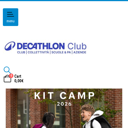
menu
0
Cart
0,00
€