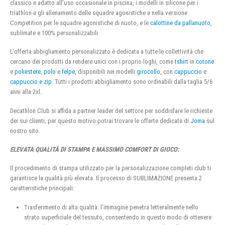
classico e adatto all’uso occasionale in piscina, i modelli in silicone per i
triathlon e gli allenamento delle squadre agonistiche e nella versione
Competition per le squadre agonistiche di nuoto, e le
calottine da pallanuoto
,
sublimate e 100% personalizzabili
L’offerta abbigliamento personalizzato è dedicata a tutte le collettività che
cercano dei prodotti da rendere unici con i proprio loghi, come
tshirt
in
cotone
e
poliestere
,
polo
e
felpe
, disponibili nei modelli
girocollo
, con
cappuccio
e
cappuccio e zip
. Tutti i prodotti abbigliamento sono ordinabili dalla taglia 5/6
anni alla 2xl.
Decathlon Club si affida a partner leader del settore per soddisfare le richieste
dei sui clienti, per questo motivo potrai trovare le offerte dedicate di
Joma
sul
nostro sito.
ELEVATA QUALITÀ DI STAMPA E MASSIMO COMFORT DI GIOCO:
Il procedimento di stampa utilizzato per la personalizzazione completi club ti
garantisce la qualità più elevata. Il processo di SUBLIMAZIONE presenta 2
caratteristiche principali:
Trasferimento di alta qualità: l’immagine penetra letteralmente nello
strato superficiale del tessuto, consentendo in questo modo di ottenere