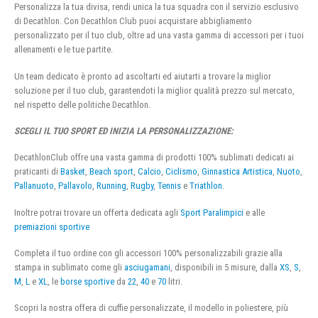
Personalizza la tua divisa, rendi unica la tua squadra con il servizio esclusivo
di Decathlon. Con Decathlon Club puoi acquistare abbigliamento
personalizzato per il tuo club, oltre ad una vasta gamma di accessori per i tuoi
allenamenti e le tue partite.
Un team dedicato è pronto ad ascoltarti ed aiutarti a trovare la miglior
soluzione per il tuo club, garantendoti la miglior qualità prezzo sul mercato,
nel rispetto delle politiche Decathlon.
SCEGLI IL TUO SPORT ED INIZIA LA PERSONALIZZAZIONE:
DecathlonClub offre una vasta gamma di prodotti 100% sublimati dedicati ai
praticanti di
Basket
,
Beach sport
,
Calcio
,
Ciclismo
,
Ginnastica Artistica
,
Nuoto
,
Pallanuoto
,
Pallavolo
,
Running
,
Rugby
,
Tennis
e
Triathlon
.
Inoltre potrai trovare un offerta dedicata agli
Sport Paralimpici
e alle
premiazioni sportive
Completa il tuo ordine con gli accessori 100% personalizzabili grazie alla
stampa in sublimato come gli
asciugamani
, disponibili in 5 misure, dalla
XS
,
S
,
M
,
L
e
XL
, le
borse sportive
da
22
,
40
e
70
litri.
Scopri la nostra offera di cuffie personalizzate, il modello in poliestere, più