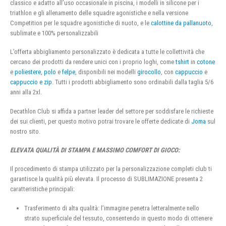
classico e adatto all’uso occasionale in piscina, i modelli in silicone per i
triathlon e gli allenamento delle squadre agonistiche e nella versione
Competition per le squadre agonistiche di nuoto, e le
calottine da pallanuoto
,
sublimate e 100% personalizzabili
L’offerta abbigliamento personalizzato è dedicata a tutte le collettività che
cercano dei prodotti da rendere unici con i proprio loghi, come
tshirt
in
cotone
e
poliestere
,
polo
e
felpe
, disponibili nei modelli
girocollo
, con
cappuccio
e
cappuccio e zip
. Tutti i prodotti abbigliamento sono ordinabili dalla taglia 5/6
anni alla 2xl.
Decathlon Club si affida a partner leader del settore per soddisfare le richieste
dei sui clienti, per questo motivo potrai trovare le offerte dedicate di
Joma
sul
nostro sito.
ELEVATA QUALITÀ DI STAMPA E MASSIMO COMFORT DI GIOCO:
Il procedimento di stampa utilizzato per la personalizzazione completi club ti
garantisce la qualità più elevata. Il processo di SUBLIMAZIONE presenta 2
caratteristiche principali:
Trasferimento di alta qualità: l’immagine penetra letteralmente nello
strato superficiale del tessuto, consentendo in questo modo di ottenere