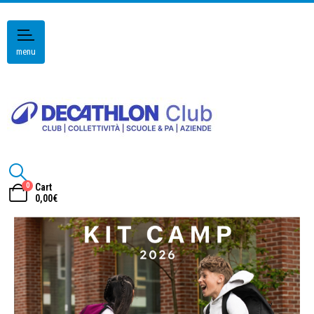
menu
0
Cart
0,00
€