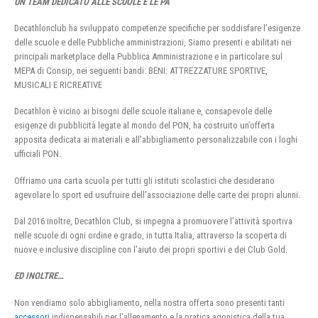
UN TEAM DEDICATO ALLE SCUOLE E LE PA
Decathlonclub ha sviluppato competenze specifiche per soddisfare l’esigenze
delle scuole e delle Pubbliche amministrazioni, Siamo presenti e abilitati nei
principali marketplace della Pubblica Amministrazione e in particolare sul
MEPA di Consip, nei seguenti bandi: BENI: ATTREZZATURE SPORTIVE,
MUSICALI E RICREATIVE
Decathlon è vicino ai bisogni delle scuole italiane e, consapevole delle
esigenze di pubblicità legate al mondo del PON, ha costruito un’offerta
apposita dedicata ai materiali e all’abbigliamento personalizzabile con i loghi
ufficiali PON.
Offriamo una carta scuola per tutti gli istituti scolastici che desiderano
agevolare lo sport ed usufruire dell’associazione delle carte dei propri alunni.
Dal 2016 inoltre, Decathlon Club, si impegna a promuovere l’attività sportiva
nelle scuole di ogni ordine e grado, in tutta Italia, attraverso la scoperta di
nuove e inclusive discipline con l’aiuto dei propri sportivi e dei Club Gold.
ED INOLTRE…
Non vendiamo solo abbigliamento, nella nostra offerta sono presenti tanti
accessori
indispensabili per l’allenamento e la pratica agonistica della tua