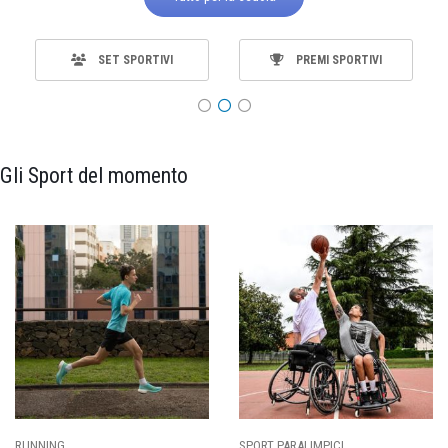
SET SPORTIVI
PREMI SPORTIVI
Gli Sport del momento
ING
SPORT PARALIMPICI
CALCI