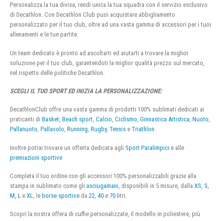
Personalizza la tua divisa, rendi unica la tua squadra con il servizio esclusivo
di Decathlon. Con Decathlon Club puoi acquistare abbigliamento
personalizzato per il tuo club, oltre ad una vasta gamma di accessori per i tuoi
allenamenti e le tue partite.
Un team dedicato è pronto ad ascoltarti ed aiutarti a trovare la miglior
soluzione per il tuo club, garantendoti la miglior qualità prezzo sul mercato,
nel rispetto delle politiche Decathlon.
SCEGLI IL TUO SPORT ED INIZIA LA PERSONALIZZAZIONE:
DecathlonClub offre una vasta gamma di prodotti 100% sublimati dedicati ai
praticanti di
Basket
,
Beach sport
,
Calcio
,
Ciclismo
,
Ginnastica Artistica
,
Nuoto
,
Pallanuoto
,
Pallavolo
,
Running
,
Rugby
,
Tennis
e
Triathlon
.
Inoltre potrai trovare un offerta dedicata agli
Sport Paralimpici
e alle
premiazioni sportive
Completa il tuo ordine con gli accessori 100% personalizzabili grazie alla
stampa in sublimato come gli
asciugamani
, disponibili in 5 misure, dalla
XS
,
S
,
M
,
L
e
XL
, le
borse sportive
da
22
,
40
e
70
litri.
Scopri la nostra offera di cuffie personalizzate, il modello in poliestere, più