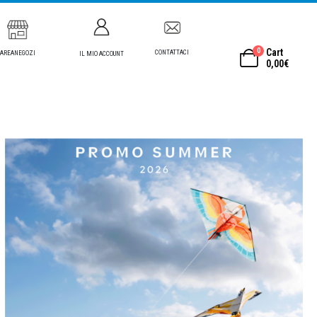
0
Cart
CONTATTACI
AREANEGOZI
IL MIO ACCOUNT
0,00
€