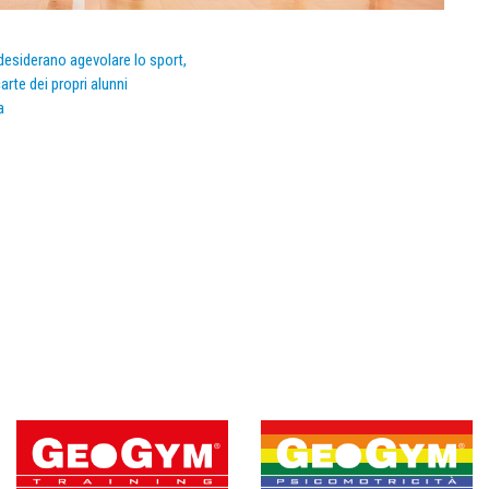
e desiderano agevolare lo sport,
arte dei propri alunni
a