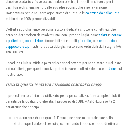
classico e adatto all’uso occasionale in piscina, i modelli in silicone per i
triathlon e gli allenamento delle squadre agonistiche e nella versione
Competition per le squadre agonistiche di nuoto, e le
calottine da pallanuoto
,
sublimate e 100% personalizzabili
L’offerta abbigliamento personalizzato è dedicata a tutte le collettività che
cercano dei prodotti da rendere unici con i proprio loghi, come
tshirt
in
cotone
e
poliestere
,
polo
e
felpe
, disponibili nei modelli
girocollo
, con
cappuccio
e
cappuccio e zip
. Tutti i prodotti abbigliamento sono ordinabili dalla taglia 5/6
anni alla 2xl.
Decathlon Club si affida a partner leader del settore per soddisfare le richieste
dei sui clienti, per questo motivo potrai trovare le offerte dedicate di
Joma
sul
nostro sito.
ELEVATA QUALITÀ DI STAMPA E MASSIMO COMFORT DI GIOCO:
Il procedimento di stampa utilizzato per la personalizzazione completi club ti
garantisce la qualità più elevata. Il processo di SUBLIMAZIONE presenta 2
caratteristiche principali:
Trasferimento di alta qualità: l’immagine penetra letteralmente nello
strato superficiale del tessuto, consentendo in questo modo di ottenere