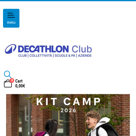
menu
0
Cart
0,00
€