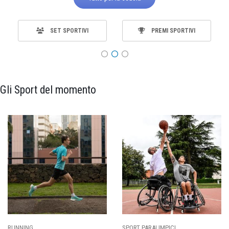
SET SPORTIVI
PREMI SPORTIVI
Gli Sport del momento
ALIMPICI
CALCIO
BASKET