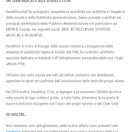
UN TEAM DEDICATO ALLE SCUOLE E LE PA
Decathlonclub ha sviluppato competenze specifiche per soddisfare l’esigenze
delle scuole e delle Pubbliche amministrazioni, Siamo presenti e abilitati nei
principali marketplace della Pubblica Amministrazione e in particolare sul
MEPA di Consip, nei seguenti bandi: BENI: ATTREZZATURE SPORTIVE,
MUSICALI E RICREATIVE
Decathlon è vicino ai bisogni delle scuole italiane e, consapevole delle
esigenze di pubblicità legate al mondo del PON, ha costruito un’offerta
apposita dedicata ai materiali e all’abbigliamento personalizzabile con i loghi
ufficiali PON.
Offriamo una carta scuola per tutti gli istituti scolastici che desiderano
agevolare lo sport ed usufruire dell’associazione delle carte dei propri alunni.
Dal 2016 inoltre, Decathlon Club, si impegna a promuovere l’attività sportiva
nelle scuole di ogni ordine e grado, in tutta Italia, attraverso la scoperta di
nuove e inclusive discipline con l’aiuto dei propri sportivi e dei Club Gold.
ED INOLTRE…
Non vendiamo solo abbigliamento, nella nostra offerta sono presenti tanti
accessori
indispensabili per l’allenamento e la pratica agonistica della tua