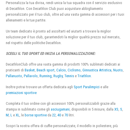
Personalizza la tua divisa, rendi unica la tua squadra con il servizio esclusivo
di Decathlon. Con Decathlon Club puoi acquistare abbigliamento
personalizzato per il tuo club, oltre ad una vasta gamma di accessori per i tuoi
allenamenti e le tue partite.
Un team dedicato è pronto ad ascoltarti ed aiutarti a trovare la miglior
soluzione per il tuo club, garantendoti la miglior qualità prezzo sul mercato,
nel rispetto delle politiche Decathlon.
SCEGLI IL TUO SPORT ED INIZIA LA PERSONALIZZAZIONE:
DecathlonClub offre una vasta gamma di prodotti 100% sublimati dedicati ai
praticanti di
Basket
,
Beach sport
,
Calcio
,
Ciclismo
,
Ginnastica Artistica
,
Nuoto
,
Pallanuoto
,
Pallavolo
,
Running
,
Rugby
,
Tennis
e
Triathlon
.
Inoltre potrai trovare un offerta dedicata agli
Sport Paralimpici
e alle
premiazioni sportive
Completa il tuo ordine con gli accessori 100% personalizzabili grazie alla
stampa in sublimato come gli
asciugamani
, disponibili in 5 misure, dalla
XS
,
S
,
M
,
L
e
XL
, le
borse sportive
da
22
,
40
e
70
litri.
Scopri la nostra offera di cuffie personalizzate, il modello in poliestere, più