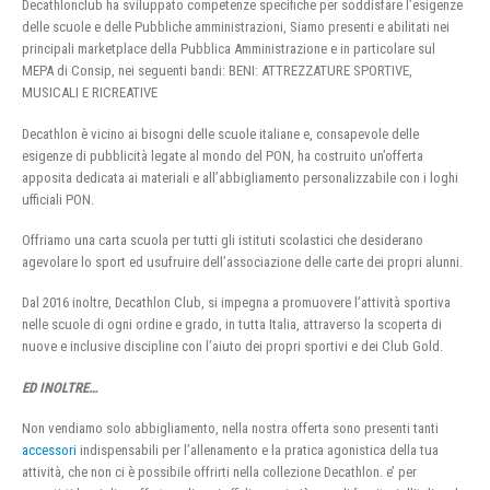
Decathlonclub ha sviluppato competenze specifiche per soddisfare l’esigenze
delle scuole e delle Pubbliche amministrazioni, Siamo presenti e abilitati nei
principali marketplace della Pubblica Amministrazione e in particolare sul
MEPA di Consip, nei seguenti bandi: BENI: ATTREZZATURE SPORTIVE,
MUSICALI E RICREATIVE
Decathlon è vicino ai bisogni delle scuole italiane e, consapevole delle
esigenze di pubblicità legate al mondo del PON, ha costruito un’offerta
apposita dedicata ai materiali e all’abbigliamento personalizzabile con i loghi
ufficiali PON.
Offriamo una carta scuola per tutti gli istituti scolastici che desiderano
agevolare lo sport ed usufruire dell’associazione delle carte dei propri alunni.
Dal 2016 inoltre, Decathlon Club, si impegna a promuovere l’attività sportiva
nelle scuole di ogni ordine e grado, in tutta Italia, attraverso la scoperta di
nuove e inclusive discipline con l’aiuto dei propri sportivi e dei Club Gold.
ED INOLTRE…
Non vendiamo solo abbigliamento, nella nostra offerta sono presenti tanti
accessori
indispensabili per l’allenamento e la pratica agonistica della tua
attività, che non ci è possibile offrirti nella collezione Decathlon. e’ per