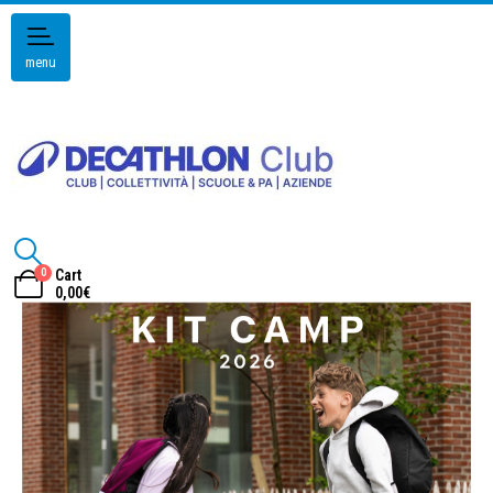
menu
0
Cart
0,00
€