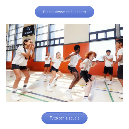
Crea le divise del tuo team
Tutto per la scuola