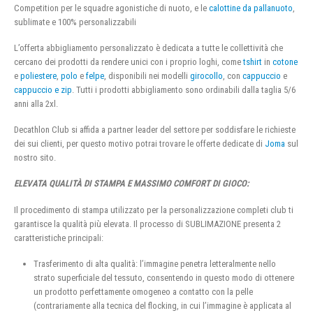
Competition per le squadre agonistiche di nuoto, e le
calottine da pallanuoto
,
sublimate e 100% personalizzabili
L’offerta abbigliamento personalizzato è dedicata a tutte le collettività che
cercano dei prodotti da rendere unici con i proprio loghi, come
tshirt
in
cotone
e
poliestere
,
polo
e
felpe
, disponibili nei modelli
girocollo
, con
cappuccio
e
cappuccio e zip
. Tutti i prodotti abbigliamento sono ordinabili dalla taglia 5/6
anni alla 2xl.
Decathlon Club si affida a partner leader del settore per soddisfare le richieste
dei sui clienti, per questo motivo potrai trovare le offerte dedicate di
Joma
sul
nostro sito.
ELEVATA QUALITÀ DI STAMPA E MASSIMO COMFORT DI GIOCO:
Il procedimento di stampa utilizzato per la personalizzazione completi club ti
garantisce la qualità più elevata. Il processo di SUBLIMAZIONE presenta 2
caratteristiche principali:
Trasferimento di alta qualità: l’immagine penetra letteralmente nello
strato superficiale del tessuto, consentendo in questo modo di ottenere
un prodotto perfettamente omogeneo a contatto con la pelle
(contrariamente alla tecnica del flocking, in cui l’immagine è applicata al