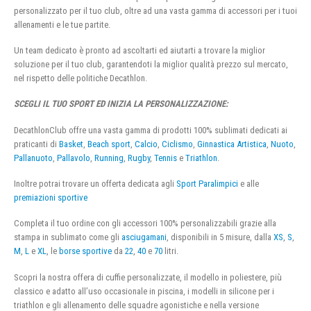
personalizzato per il tuo club, oltre ad una vasta gamma di accessori per i tuoi
allenamenti e le tue partite.
Un team dedicato è pronto ad ascoltarti ed aiutarti a trovare la miglior
soluzione per il tuo club, garantendoti la miglior qualità prezzo sul mercato,
nel rispetto delle politiche Decathlon.
SCEGLI IL TUO SPORT ED INIZIA LA PERSONALIZZAZIONE:
DecathlonClub offre una vasta gamma di prodotti 100% sublimati dedicati ai
praticanti di
Basket
,
Beach sport
,
Calcio
,
Ciclismo
,
Ginnastica Artistica
,
Nuoto
,
Pallanuoto
,
Pallavolo
,
Running
,
Rugby
,
Tennis
e
Triathlon
.
Inoltre potrai trovare un offerta dedicata agli
Sport Paralimpici
e alle
premiazioni sportive
Completa il tuo ordine con gli accessori 100% personalizzabili grazie alla
stampa in sublimato come gli
asciugamani
, disponibili in 5 misure, dalla
XS
,
S
,
M
,
L
e
XL
, le
borse sportive
da
22
,
40
e
70
litri.
Scopri la nostra offera di cuffie personalizzate, il modello in poliestere, più
classico e adatto all’uso occasionale in piscina, i modelli in silicone per i
triathlon e gli allenamento delle squadre agonistiche e nella versione