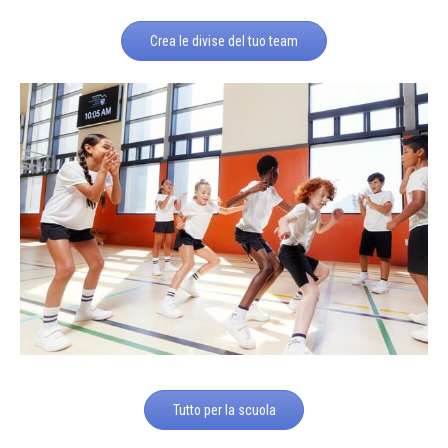
Crea le divise del tuo team
Tutto per la scuola