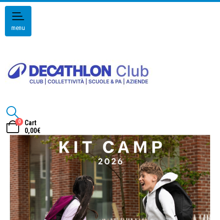
menu
0
Cart
0,00
€