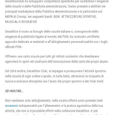
Decathlonclub ha sviluppato competenze specifiche per soddisfare l’esigenze
delle scuole e delle Pubbliche amministrazioni, Siamo presenti e abilitati nei
principali marketplace della Pubblica Amministrazione e in particolare sul
MEPA di Consip, nei seguenti bandi: BENI: ATTREZZATURE SPORTIVE,
MUSICALI E RICREATIVE
Decathlon è vicino ai bisogni delle scuole italiane e, consapevole delle
esigenze di pubblicità legate al mondo del PON, ha costruito un’offerta
apposita dedicata ai materiali e all’abbigliamento personalizzabile con i loghi
ufficiali PON.
Offriamo una carta scuola per tutti gli istituti scolastici che desiderano
agevolare lo sport ed usufruire dell’associazione delle carte dei propri alunni.
Dal 2016 inoltre, Decathlon Club, si impegna a promuovere l’attività sportiva
nelle scuole di ogni ordine e grado, in tutta Italia, attraverso la scoperta di
nuove e inclusive discipline con l’aiuto dei propri sportivi e dei Club Gold.
ED INOLTRE…
Non vendiamo solo abbigliamento, nella nostra offerta sono presenti tanti
accessori
indispensabili per l’allenamento e la pratica agonistica della tua
attività, che non ci è possibile offrirti nella collezione Decathlon. e’ per