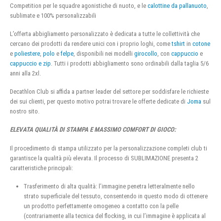
Competition per le squadre agonistiche di nuoto, e le
calottine da pallanuoto
,
sublimate e 100% personalizzabili
L’offerta abbigliamento personalizzato è dedicata a tutte le collettività che
cercano dei prodotti da rendere unici con i proprio loghi, come
tshirt
in
cotone
e
poliestere
,
polo
e
felpe
, disponibili nei modelli
girocollo
, con
cappuccio
e
cappuccio e zip
. Tutti i prodotti abbigliamento sono ordinabili dalla taglia 5/6
anni alla 2xl.
Decathlon Club si affida a partner leader del settore per soddisfare le richieste
dei sui clienti, per questo motivo potrai trovare le offerte dedicate di
Joma
sul
nostro sito.
ELEVATA QUALITÀ DI STAMPA E MASSIMO COMFORT DI GIOCO:
Il procedimento di stampa utilizzato per la personalizzazione completi club ti
garantisce la qualità più elevata. Il processo di SUBLIMAZIONE presenta 2
caratteristiche principali:
Trasferimento di alta qualità: l’immagine penetra letteralmente nello
strato superficiale del tessuto, consentendo in questo modo di ottenere
un prodotto perfettamente omogeneo a contatto con la pelle
(contrariamente alla tecnica del flocking, in cui l’immagine è applicata al