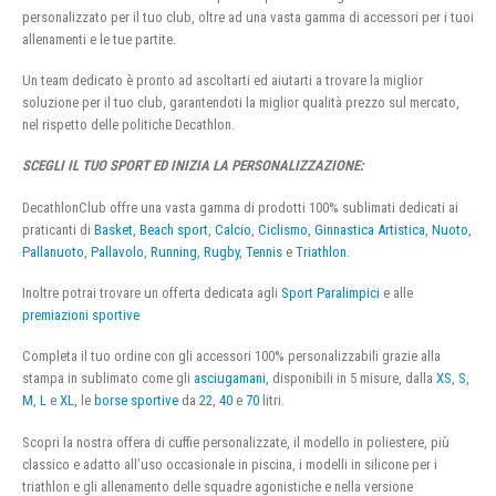
personalizzato per il tuo club, oltre ad una vasta gamma di accessori per i tuoi
allenamenti e le tue partite.
Un team dedicato è pronto ad ascoltarti ed aiutarti a trovare la miglior
soluzione per il tuo club, garantendoti la miglior qualità prezzo sul mercato,
nel rispetto delle politiche Decathlon.
SCEGLI IL TUO SPORT ED INIZIA LA PERSONALIZZAZIONE:
DecathlonClub offre una vasta gamma di prodotti 100% sublimati dedicati ai
praticanti di
Basket
,
Beach sport
,
Calcio
,
Ciclismo
,
Ginnastica Artistica
,
Nuoto
,
Pallanuoto
,
Pallavolo
,
Running
,
Rugby
,
Tennis
e
Triathlon
.
Inoltre potrai trovare un offerta dedicata agli
Sport Paralimpici
e alle
premiazioni sportive
Completa il tuo ordine con gli accessori 100% personalizzabili grazie alla
stampa in sublimato come gli
asciugamani
, disponibili in 5 misure, dalla
XS
,
S
,
M
,
L
e
XL
, le
borse sportive
da
22
,
40
e
70
litri.
Scopri la nostra offera di cuffie personalizzate, il modello in poliestere, più
classico e adatto all’uso occasionale in piscina, i modelli in silicone per i
triathlon e gli allenamento delle squadre agonistiche e nella versione