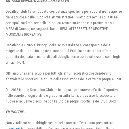
UN TEAM DEDICATO ALLE SCUOLE E LE PA
Decathlonclub ha sviluppato competenze specifiche per soddisfare l’esigenze
delle scuole e delle Pubbliche amministrazioni, Siamo presenti e abilitati nei
principali marketplace della Pubblica Amministrazione e in particolare sul
MEPA di Consip, nei seguenti bandi: BENI: ATTREZZATURE SPORTIVE,
MUSICALI E RICREATIVE
Decathlon è vicino ai bisogni delle scuole italiane e, consapevole delle
esigenze di pubblicità legate al mondo del PON, ha costruito un’offerta
apposita dedicata ai materiali e all’abbigliamento personalizzabile con i loghi
ufficiali PON.
Offriamo una carta scuola per tutti gli istituti scolastici che desiderano
agevolare lo sport ed usufruire dell’associazione delle carte dei propri alunni.
Dal 2016 inoltre, Decathlon Club, si impegna a promuovere l’attività sportiva
nelle scuole di ogni ordine e grado, in tutta Italia, attraverso la scoperta di
nuove e inclusive discipline con l’aiuto dei propri sportivi e dei Club Gold.
ED INOLTRE…
Non vendiamo solo abbigliamento, nella nostra offerta sono presenti tanti
accessori
indispensabili per l’allenamento e la pratica agonistica della tua