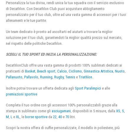
Personalizza la tua divisa, rendi unica la tua squadra con il servizio esclusivo
di Decathlon. Con Decathlon Club puoi acquistare abbigliamento
personalizzato per il tuo club, oltre ad una vasta gamma di accessori per i tuoi
allenamenti e le tue partite.
Un team dedicato è pronto ad ascoltarti ed aiutarti a trovare la miglior
soluzione per il tuo club, garantendoti la miglior qualità prezzo sul mercato,
nel rispetto delle politiche Decathlon.
SCEGLI IL TUO SPORT ED INIZIA LA PERSONALIZZAZIONE:
DecathlonClub offre una vasta gamma di prodotti 100% sublimati dedicati ai
praticanti di
Basket
,
Beach sport
,
Calcio
,
Ciclismo
,
Ginnastica Artistica
,
Nuoto
,
Pallanuoto
,
Pallavolo
,
Running
,
Rugby
,
Tennis
e
Triathlon
.
Inoltre potrai trovare un offerta dedicata agli
Sport Paralimpici
e alle
premiazioni sportive
Completa il tuo ordine con gli accessori 100% personalizzabili grazie alla
stampa in sublimato come gli
asciugamani
, disponibili in 5 misure, dalla
XS
,
S
,
M
,
L
e
XL
, le
borse sportive
da
22
,
40
e
70
litri.
Scopri la nostra offera di cuffie personalizzate, il modello in poliestere, più