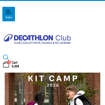
menu
0
Cart
0,00
€