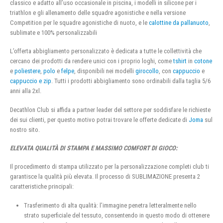
classico e adatto all’uso occasionale in piscina, i modelli in silicone per i
triathlon e gli allenamento delle squadre agonistiche e nella versione
Competition per le squadre agonistiche di nuoto, e le
calottine da pallanuoto
,
sublimate e 100% personalizzabili
L’offerta abbigliamento personalizzato è dedicata a tutte le collettività che
cercano dei prodotti da rendere unici con i proprio loghi, come
tshirt
in
cotone
e
poliestere
,
polo
e
felpe
, disponibili nei modelli
girocollo
, con
cappuccio
e
cappuccio e zip
. Tutti i prodotti abbigliamento sono ordinabili dalla taglia 5/6
anni alla 2xl.
Decathlon Club si affida a partner leader del settore per soddisfare le richieste
dei sui clienti, per questo motivo potrai trovare le offerte dedicate di
Joma
sul
nostro sito.
ELEVATA QUALITÀ DI STAMPA E MASSIMO COMFORT DI GIOCO:
Il procedimento di stampa utilizzato per la personalizzazione completi club ti
garantisce la qualità più elevata. Il processo di SUBLIMAZIONE presenta 2
caratteristiche principali:
Trasferimento di alta qualità: l’immagine penetra letteralmente nello
strato superficiale del tessuto, consentendo in questo modo di ottenere