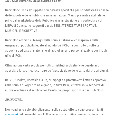
UN TEAM DEDICATO ALLE SCUOLE E LE PA
Decathlonclub ha sviluppato competenze specifiche per soddisfare l’esigenze
delle scuole e delle Pubbliche amministrazioni, Siamo presenti e abilitati nei
principali marketplace della Pubblica Amministrazione e in particolare sul
MEPA di Consip, nei seguenti bandi: BENI: ATTREZZATURE SPORTIVE,
MUSICALI E RICREATIVE
Decathlon è vicino ai bisogni delle scuole italiane e, consapevole delle
esigenze di pubblicità legate al mondo del PON, ha costruito un’offerta
apposita dedicata ai materiali e all’abbigliamento personalizzabile con i loghi
ufficiali PON.
Offriamo una carta scuola per tutti gli istituti scolastici che desiderano
agevolare lo sport ed usufruire dell’associazione delle carte dei propri alunni.
Dal 2016 inoltre, Decathlon Club, si impegna a promuovere l’attività sportiva
nelle scuole di ogni ordine e grado, in tutta Italia, attraverso la scoperta di
nuove e inclusive discipline con l’aiuto dei propri sportivi e dei Club Gold.
ED INOLTRE…
Non vendiamo solo abbigliamento, nella nostra offerta sono presenti tanti
accessori
indispensabili per l’allenamento e la pratica agonistica della tua