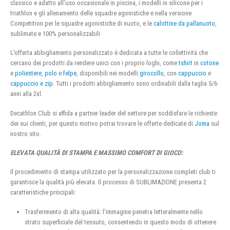
classico e adatto all’uso occasionale in piscina, i modelli in silicone per i
triathlon e gli allenamento delle squadre agonistiche e nella versione
Competition per le squadre agonistiche di nuoto, e le
calottine da pallanuoto
,
sublimate e 100% personalizzabili
L’offerta abbigliamento personalizzato è dedicata a tutte le collettività che
cercano dei prodotti da rendere unici con i proprio loghi, come
tshirt
in
cotone
e
poliestere
,
polo
e
felpe
, disponibili nei modelli
girocollo
, con
cappuccio
e
cappuccio e zip
. Tutti i prodotti abbigliamento sono ordinabili dalla taglia 5/6
anni alla 2xl.
Decathlon Club si affida a partner leader del settore per soddisfare le richieste
dei sui clienti, per questo motivo potrai trovare le offerte dedicate di
Joma
sul
nostro sito.
ELEVATA QUALITÀ DI STAMPA E MASSIMO COMFORT DI GIOCO:
Il procedimento di stampa utilizzato per la personalizzazione completi club ti
garantisce la qualità più elevata. Il processo di SUBLIMAZIONE presenta 2
caratteristiche principali:
Trasferimento di alta qualità: l’immagine penetra letteralmente nello
strato superficiale del tessuto, consentendo in questo modo di ottenere