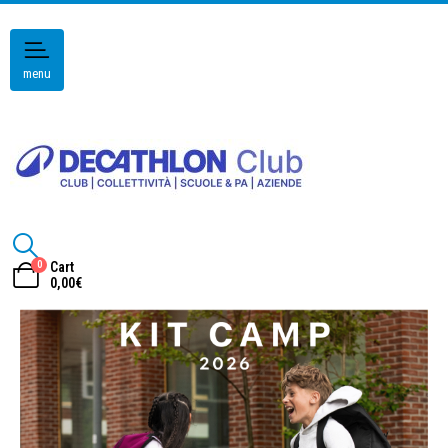
menu
0
Cart
0,00
€