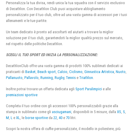
Personalizza la tua divisa, rendi unica la tua squadra con il servizio esclusivo
di Decathlon. Con Decathlon Club puoi acquistare abbigliamento
personalizzato per il tuo club, oltre ad una vasta gamma di accessori per i tuoi
allenamenti e le tue partite.
Un team dedicato è pronto ad ascoltarti ed aiutarti a trovare la miglior
soluzione per il tuo club, garantendoti la miglior qualità prezzo sul mercato,
nel rispetto delle politiche Decathlon.
SCEGLI IL TUO SPORT ED INIZIA LA PERSONALIZZAZIONE:
DecathlonClub offre una vasta gamma di prodotti 100% sublimati dedicati ai
praticanti di
Basket
,
Beach sport
,
Calcio
,
Ciclismo
,
Ginnastica Artistica
,
Nuoto
,
Pallanuoto
,
Pallavolo
,
Running
,
Rugby
,
Tennis
e
Triathlon
.
Inoltre potrai trovare un offerta dedicata agli
Sport Paralimpici
e alle
premiazioni sportive
Completa il tuo ordine con gli accessori 100% personalizzabili grazie alla
stampa in sublimato come gli
asciugamani
, disponibili in 5 misure, dalla
XS
,
S
,
M
,
L
e
XL
, le
borse sportive
da
22
,
40
e
70
litri.
Scopri la nostra offera di cuffie personalizzate, il modello in poliestere, più