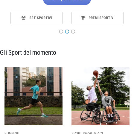
SET SPORTIVI
PREMI SPORTIVI
Gli Sport del momento
RT PARALIMPICI
CALCIO
BA