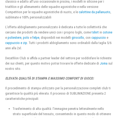
classico e adatto all’uso occasionale in piscina, i modelli in silicone per i
triathlon e gli allenamento delle squadre agonistiche e nella versione
Competition per le squadre agonistiche di nuoto, e le
calottine da pallanuoto
,
sublimate e 100% personalizzabili
L’offerta abbigliamento personalizzato è dedicata a tutte le collettività che
cercano dei prodotti da rendere unici con i proprio loghi, come
tshirt
in
cotone
e
poliestere
,
polo
e
felpe
, disponibili nei modelli
girocollo
, con
cappuccio
e
cappuccio e zip
. Tutti i prodotti abbigliamento sono ordinabili dalla taglia 5/6
anni alla 2xl.
Decathlon Club si affida a partner leader del settore per soddisfare le richieste
dei sui clienti, per questo motivo potrai trovare le offerte dedicate di
Joma
sul
nostro sito.
ELEVATA QUALITÀ DI STAMPA E MASSIMO COMFORT DI GIOCO:
Il procedimento di stampa utilizzato per la personalizzazione completi club ti
garantisce la qualità più elevata. Il processo di SUBLIMAZIONE presenta 2
caratteristiche principali:
Trasferimento di alta qualità: l’immagine penetra letteralmente nello
strato superficiale del tessuto, consentendo in questo modo di ottenere