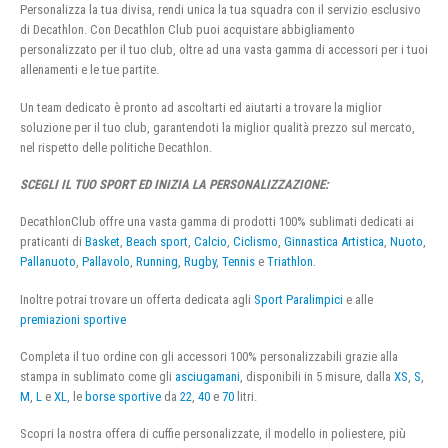
Personalizza la tua divisa, rendi unica la tua squadra con il servizio esclusivo
di Decathlon. Con Decathlon Club puoi acquistare abbigliamento
personalizzato per il tuo club, oltre ad una vasta gamma di accessori per i tuoi
allenamenti e le tue partite.
Un team dedicato è pronto ad ascoltarti ed aiutarti a trovare la miglior
soluzione per il tuo club, garantendoti la miglior qualità prezzo sul mercato,
nel rispetto delle politiche Decathlon.
SCEGLI IL TUO SPORT ED INIZIA LA PERSONALIZZAZIONE:
DecathlonClub offre una vasta gamma di prodotti 100% sublimati dedicati ai
praticanti di
Basket
,
Beach sport
,
Calcio
,
Ciclismo
,
Ginnastica Artistica
,
Nuoto
,
Pallanuoto
,
Pallavolo
,
Running
,
Rugby
,
Tennis
e
Triathlon
.
Inoltre potrai trovare un offerta dedicata agli
Sport Paralimpici
e alle
premiazioni sportive
Completa il tuo ordine con gli accessori 100% personalizzabili grazie alla
stampa in sublimato come gli
asciugamani
, disponibili in 5 misure, dalla
XS
,
S
,
M
,
L
e
XL
, le
borse sportive
da
22
,
40
e
70
litri.
Scopri la nostra offera di cuffie personalizzate, il modello in poliestere, più