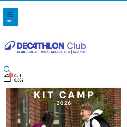
menu
0
Cart
0,00
€