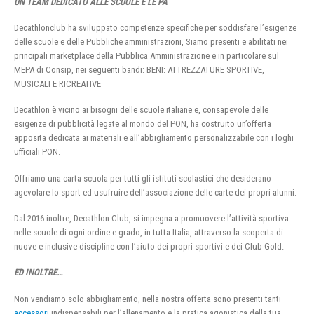
UN TEAM DEDICATO ALLE SCUOLE E LE PA
Decathlonclub ha sviluppato competenze specifiche per soddisfare l’esigenze
delle scuole e delle Pubbliche amministrazioni, Siamo presenti e abilitati nei
principali marketplace della Pubblica Amministrazione e in particolare sul
MEPA di Consip, nei seguenti bandi: BENI: ATTREZZATURE SPORTIVE,
MUSICALI E RICREATIVE
Decathlon è vicino ai bisogni delle scuole italiane e, consapevole delle
esigenze di pubblicità legate al mondo del PON, ha costruito un’offerta
apposita dedicata ai materiali e all’abbigliamento personalizzabile con i loghi
ufficiali PON.
Offriamo una carta scuola per tutti gli istituti scolastici che desiderano
agevolare lo sport ed usufruire dell’associazione delle carte dei propri alunni.
Dal 2016 inoltre, Decathlon Club, si impegna a promuovere l’attività sportiva
nelle scuole di ogni ordine e grado, in tutta Italia, attraverso la scoperta di
nuove e inclusive discipline con l’aiuto dei propri sportivi e dei Club Gold.
ED INOLTRE…
Non vendiamo solo abbigliamento, nella nostra offerta sono presenti tanti
accessori
indispensabili per l’allenamento e la pratica agonistica della tua