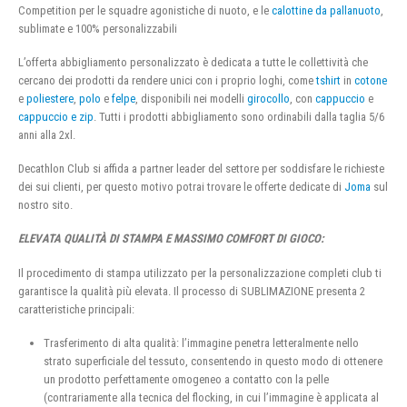
Competition per le squadre agonistiche di nuoto, e le
calottine da pallanuoto
,
sublimate e 100% personalizzabili
L’offerta abbigliamento personalizzato è dedicata a tutte le collettività che
cercano dei prodotti da rendere unici con i proprio loghi, come
tshirt
in
cotone
e
poliestere
,
polo
e
felpe
, disponibili nei modelli
girocollo
, con
cappuccio
e
cappuccio e zip
. Tutti i prodotti abbigliamento sono ordinabili dalla taglia 5/6
anni alla 2xl.
Decathlon Club si affida a partner leader del settore per soddisfare le richieste
dei sui clienti, per questo motivo potrai trovare le offerte dedicate di
Joma
sul
nostro sito.
ELEVATA QUALITÀ DI STAMPA E MASSIMO COMFORT DI GIOCO:
Il procedimento di stampa utilizzato per la personalizzazione completi club ti
garantisce la qualità più elevata. Il processo di SUBLIMAZIONE presenta 2
caratteristiche principali:
Trasferimento di alta qualità: l’immagine penetra letteralmente nello
strato superficiale del tessuto, consentendo in questo modo di ottenere
un prodotto perfettamente omogeneo a contatto con la pelle
(contrariamente alla tecnica del flocking, in cui l’immagine è applicata al