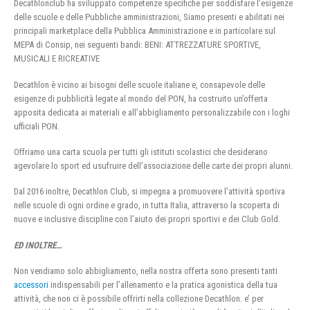
Decathlonclub ha sviluppato competenze specifiche per soddisfare l’esigenze
delle scuole e delle Pubbliche amministrazioni, Siamo presenti e abilitati nei
principali marketplace della Pubblica Amministrazione e in particolare sul
MEPA di Consip, nei seguenti bandi: BENI: ATTREZZATURE SPORTIVE,
MUSICALI E RICREATIVE
Decathlon è vicino ai bisogni delle scuole italiane e, consapevole delle
esigenze di pubblicità legate al mondo del PON, ha costruito un’offerta
apposita dedicata ai materiali e all’abbigliamento personalizzabile con i loghi
ufficiali PON.
Offriamo una carta scuola per tutti gli istituti scolastici che desiderano
agevolare lo sport ed usufruire dell’associazione delle carte dei propri alunni.
Dal 2016 inoltre, Decathlon Club, si impegna a promuovere l’attività sportiva
nelle scuole di ogni ordine e grado, in tutta Italia, attraverso la scoperta di
nuove e inclusive discipline con l’aiuto dei propri sportivi e dei Club Gold.
ED INOLTRE…
Non vendiamo solo abbigliamento, nella nostra offerta sono presenti tanti
accessori
indispensabili per l’allenamento e la pratica agonistica della tua
attività, che non ci è possibile offrirti nella collezione Decathlon. e’ per