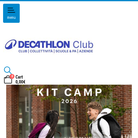
menu
0
Cart
0,00
€