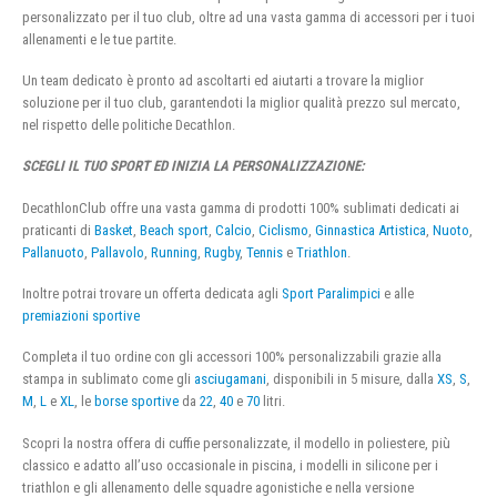
personalizzato per il tuo club, oltre ad una vasta gamma di accessori per i tuoi
allenamenti e le tue partite.
Un team dedicato è pronto ad ascoltarti ed aiutarti a trovare la miglior
soluzione per il tuo club, garantendoti la miglior qualità prezzo sul mercato,
nel rispetto delle politiche Decathlon.
SCEGLI IL TUO SPORT ED INIZIA LA PERSONALIZZAZIONE:
DecathlonClub offre una vasta gamma di prodotti 100% sublimati dedicati ai
praticanti di
Basket
,
Beach sport
,
Calcio
,
Ciclismo
,
Ginnastica Artistica
,
Nuoto
,
Pallanuoto
,
Pallavolo
,
Running
,
Rugby
,
Tennis
e
Triathlon
.
Inoltre potrai trovare un offerta dedicata agli
Sport Paralimpici
e alle
premiazioni sportive
Completa il tuo ordine con gli accessori 100% personalizzabili grazie alla
stampa in sublimato come gli
asciugamani
, disponibili in 5 misure, dalla
XS
,
S
,
M
,
L
e
XL
, le
borse sportive
da
22
,
40
e
70
litri.
Scopri la nostra offera di cuffie personalizzate, il modello in poliestere, più
classico e adatto all’uso occasionale in piscina, i modelli in silicone per i
triathlon e gli allenamento delle squadre agonistiche e nella versione