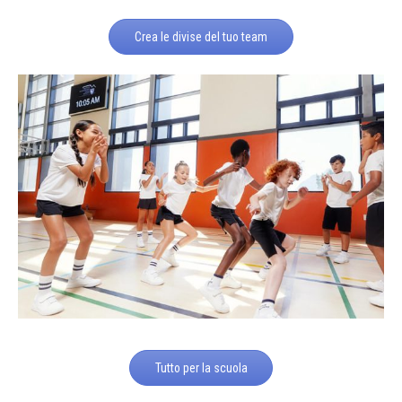
Crea le divise del tuo team
Tutto per la scuola