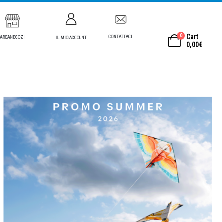
0
Cart
CONTATTACI
AREANEGOZI
IL MIO ACCOUNT
0,00
€