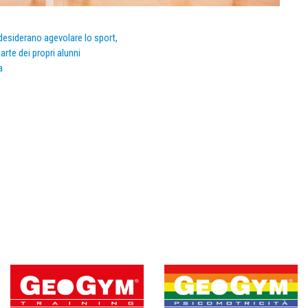
e desiderano agevolare lo sport,
arte dei propri alunni
a