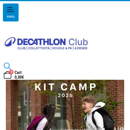
menu
0
Cart
0,00
€