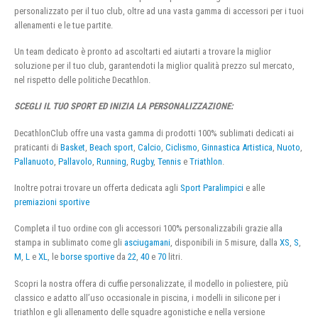
personalizzato per il tuo club, oltre ad una vasta gamma di accessori per i tuoi
allenamenti e le tue partite.
Un team dedicato è pronto ad ascoltarti ed aiutarti a trovare la miglior
soluzione per il tuo club, garantendoti la miglior qualità prezzo sul mercato,
nel rispetto delle politiche Decathlon.
SCEGLI IL TUO SPORT ED INIZIA LA PERSONALIZZAZIONE:
DecathlonClub offre una vasta gamma di prodotti 100% sublimati dedicati ai
praticanti di
Basket
,
Beach sport
,
Calcio
,
Ciclismo
,
Ginnastica Artistica
,
Nuoto
,
Pallanuoto
,
Pallavolo
,
Running
,
Rugby
,
Tennis
e
Triathlon
.
Inoltre potrai trovare un offerta dedicata agli
Sport Paralimpici
e alle
premiazioni sportive
Completa il tuo ordine con gli accessori 100% personalizzabili grazie alla
stampa in sublimato come gli
asciugamani
, disponibili in 5 misure, dalla
XS
,
S
,
M
,
L
e
XL
, le
borse sportive
da
22
,
40
e
70
litri.
Scopri la nostra offera di cuffie personalizzate, il modello in poliestere, più
classico e adatto all’uso occasionale in piscina, i modelli in silicone per i
triathlon e gli allenamento delle squadre agonistiche e nella versione