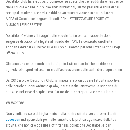
Decathlonclub ha sviluppato competenze specifiche per soddisfare l’esigenze
delle scuole e delle Pubbliche amministrazioni, Siamo presenti e abilitati nei
principali marketplace della Pubblica Amministrazione e in particolare sul
MEPA di Consip, nei seguenti bandi: BENI: ATTREZZATURE SPORTIVE,
MUSICALI E RICREATIVE
Decathlon è vicino ai bisogni delle scuole italiane e, consapevole delle
esigenze di pubblicità legate al mondo del PON, ha costruito un’offerta
apposita dedicata ai materiali e all’abbigliamento personalizzabile con i loghi
ufficiali PON.
Offriamo una carta scuola per tutti gli istituti scolastici che desiderano
agevolare lo sport ed usufruire dell’associazione delle carte dei propri alunni.
Dal 2016 inoltre, Decathlon Club, si impegna a promuovere l’attività sportiva
nelle scuole di ogni ordine e grado, in tutta Italia, attraverso la scoperta di
nuove e inclusive discipline con l’aiuto dei propri sportivi e dei Club Gold.
ED INOLTRE…
Non vendiamo solo abbigliamento, nella nostra offerta sono presenti tanti
accessori
indispensabili per l’allenamento e la pratica agonistica della tua
attività, che non ci è possibile offrirti nella collezione Decathlon. e’ per