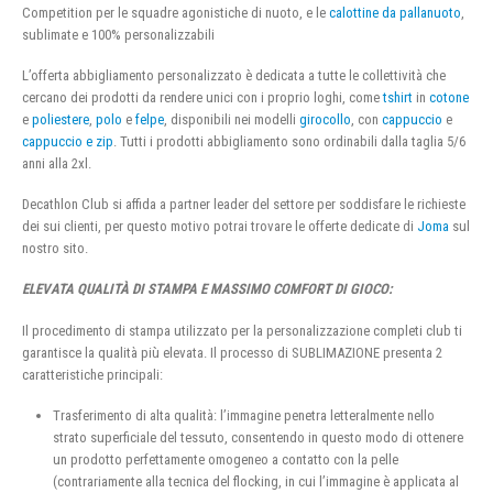
Competition per le squadre agonistiche di nuoto, e le
calottine da pallanuoto
,
sublimate e 100% personalizzabili
L’offerta abbigliamento personalizzato è dedicata a tutte le collettività che
cercano dei prodotti da rendere unici con i proprio loghi, come
tshirt
in
cotone
e
poliestere
,
polo
e
felpe
, disponibili nei modelli
girocollo
, con
cappuccio
e
cappuccio e zip
. Tutti i prodotti abbigliamento sono ordinabili dalla taglia 5/6
anni alla 2xl.
Decathlon Club si affida a partner leader del settore per soddisfare le richieste
dei sui clienti, per questo motivo potrai trovare le offerte dedicate di
Joma
sul
nostro sito.
ELEVATA QUALITÀ DI STAMPA E MASSIMO COMFORT DI GIOCO:
Il procedimento di stampa utilizzato per la personalizzazione completi club ti
garantisce la qualità più elevata. Il processo di SUBLIMAZIONE presenta 2
caratteristiche principali:
Trasferimento di alta qualità: l’immagine penetra letteralmente nello
strato superficiale del tessuto, consentendo in questo modo di ottenere
un prodotto perfettamente omogeneo a contatto con la pelle
(contrariamente alla tecnica del flocking, in cui l’immagine è applicata al