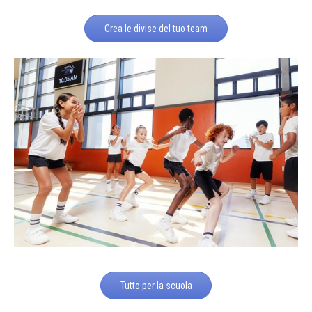
Crea le divise del tuo team
Tutto per la scuola