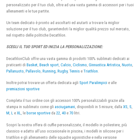
personalizzato per il tuo club, oltre ad una vasta gamma di accessori per i tuoi
allenamenti e le tue partite.
Un team dedicato è pronto ad ascoltarti ed aiutarti a trovare la miglior
soluzione per il tuo club, garantendoti la miglior qualità prezzo sul mercato,
nel rispetto delle politiche Decathlon.
SCEGLI IL TUO SPORT ED INIZIA LA PERSONALIZZAZIONE:
DecathlonClub offre una vasta gamma di prodotti 100% sublimati dedicati ai
praticanti di
Basket
,
Beach sport
,
Calcio
,
Ciclismo
,
Ginnastica Artistica
,
Nuoto
,
Pallanuoto
,
Pallavolo
,
Running
,
Rugby
,
Tennis
e
Triathlon
.
Inoltre potrai trovare un offerta dedicata agli
Sport Paralimpici
e alle
premiazioni sportive
Completa il tuo ordine con gli accessori 100% personalizzabili grazie alla
stampa in sublimato come gli
asciugamani
, disponibili in 5 misure, dalla
XS
,
S
,
M
,
L
e
XL
, le
borse sportive
da
22
,
40
e
70
litri.
Scopri la nostra offera di cuffie personalizzate, il modello in poliestere, più
classico e adatto all’uso occasionale in piscina, i modelli in silicone per i
triathlon e gli allenamento delle squadre agonistiche e nella versione