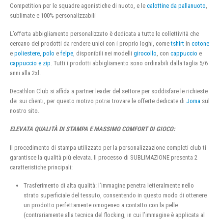
Competition per le squadre agonistiche di nuoto, e le
calottine da pallanuoto
,
sublimate e 100% personalizzabili
L’offerta abbigliamento personalizzato è dedicata a tutte le collettività che
cercano dei prodotti da rendere unici con i proprio loghi, come
tshirt
in
cotone
e
poliestere
,
polo
e
felpe
, disponibili nei modelli
girocollo
, con
cappuccio
e
cappuccio e zip
. Tutti i prodotti abbigliamento sono ordinabili dalla taglia 5/6
anni alla 2xl.
Decathlon Club si affida a partner leader del settore per soddisfare le richieste
dei sui clienti, per questo motivo potrai trovare le offerte dedicate di
Joma
sul
nostro sito.
ELEVATA QUALITÀ DI STAMPA E MASSIMO COMFORT DI GIOCO:
Il procedimento di stampa utilizzato per la personalizzazione completi club ti
garantisce la qualità più elevata. Il processo di SUBLIMAZIONE presenta 2
caratteristiche principali:
Trasferimento di alta qualità: l’immagine penetra letteralmente nello
strato superficiale del tessuto, consentendo in questo modo di ottenere
un prodotto perfettamente omogeneo a contatto con la pelle
(contrariamente alla tecnica del flocking, in cui l’immagine è applicata al