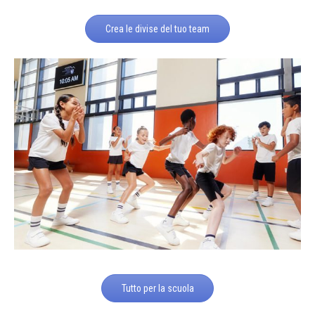
Crea le divise del tuo team
Tutto per la scuola