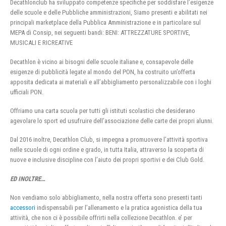
Decathlonclub ha sviluppato competenze specifiche per soddisfare l’esigenze
delle scuole e delle Pubbliche amministrazioni, Siamo presenti e abilitati nei
principali marketplace della Pubblica Amministrazione e in particolare sul
MEPA di Consip, nei seguenti bandi: BENI: ATTREZZATURE SPORTIVE,
MUSICALI E RICREATIVE
Decathlon è vicino ai bisogni delle scuole italiane e, consapevole delle
esigenze di pubblicità legate al mondo del PON, ha costruito un’offerta
apposita dedicata ai materiali e all’abbigliamento personalizzabile con i loghi
ufficiali PON.
Offriamo una carta scuola per tutti gli istituti scolastici che desiderano
agevolare lo sport ed usufruire dell’associazione delle carte dei propri alunni.
Dal 2016 inoltre, Decathlon Club, si impegna a promuovere l’attività sportiva
nelle scuole di ogni ordine e grado, in tutta Italia, attraverso la scoperta di
nuove e inclusive discipline con l’aiuto dei propri sportivi e dei Club Gold.
ED INOLTRE…
Non vendiamo solo abbigliamento, nella nostra offerta sono presenti tanti
accessori
indispensabili per l’allenamento e la pratica agonistica della tua
attività, che non ci è possibile offrirti nella collezione Decathlon. e’ per