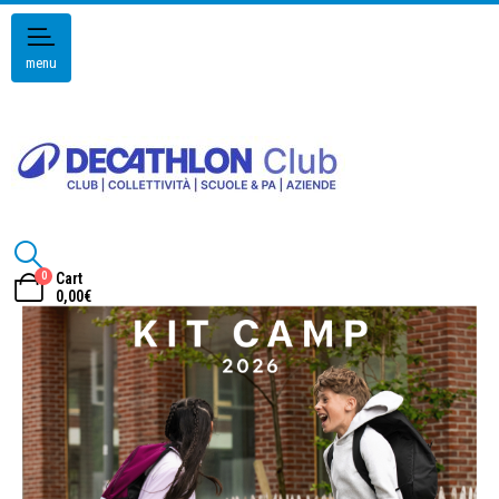
menu
0
Cart
0,00
€