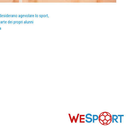
e desiderano agevolare lo sport,
arte dei propri alunni
a