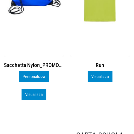
Run
Cuffia Poliestere
Visualizza
Inizia a Personalizzare
Visualizza