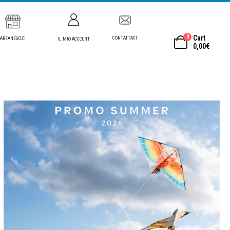
0
Cart
CONTATTACI
AREANEGOZI
IL MIO ACCOUNT
0,00
€