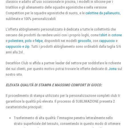
classico e adatto all’uso occasionale in piscina, i modelli in silicone per i
triathlon e gli allenamento delle squadre agonistiche e nella versione
Competition per le squadre agonistiche di nuoto, e le
calottine da pallanuoto
,
sublimate e 100% personalizzabili
L’offerta abbigliamento personalizzato è dedicata a tutte le collettività che
cercano dei prodotti da rendere unici con i proprio loghi, come
tshirt
in
cotone
e
poliestere
,
polo
e
felpe
, disponibili nei modelli
girocollo
, con
cappuccio
e
cappuccio e zip
. Tutti i prodotti abbigliamento sono ordinabili dalla taglia 5/6
anni alla 2xl.
Decathlon Club si affida a partner leader del settore per soddisfare le richieste
dei sui clienti, per questo motivo potrai trovare le offerte dedicate di
Joma
sul
nostro sito.
ELEVATA QUALITÀ DI STAMPA E MASSIMO COMFORT DI GIOCO:
Il procedimento di stampa utilizzato per la personalizzazione completi club ti
garantisce la qualità più elevata. Il processo di SUBLIMAZIONE presenta 2
caratteristiche principali:
Trasferimento di alta qualità: l’immagine penetra letteralmente nello
strato superficiale del tessuto, consentendo in questo modo di ottenere