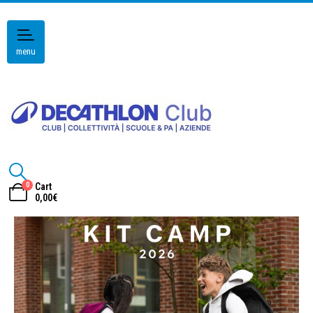
menu
0
Cart
0,00
€