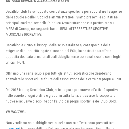
UN TEAM DEDICATO ALLE SCUOLE E LE PA
Decathlonclub ha sviluppato competenze specifiche per soddisfare l’esigenze
delle scuole e delle Pubbliche amministrazioni, Siamo presenti e abilitati nei
principali marketplace della Pubblica Amministrazione e in particolare sul
MEPA di Consip, nei seguenti bandi: BENI: ATTREZZATURE SPORTIVE,
MUSICALI E RICREATIVE
Decathlon è vicino ai bisogni delle scuole italiane e, consapevole delle
esigenze di pubblicità legate al mondo del PON, ha costruito un’offerta
apposita dedicata ai materiali e all’abbigliamento personalizzabile con i loghi
ufficiali PON.
Offriamo una carta scuola per tutti gli istituti scolastici che desiderano
agevolare lo sport ed usufruire dell’associazione delle carte dei propri alunni.
Dal 2016 inoltre, Decathlon Club, si impegna a promuovere l’attività sportiva
nelle scuole di ogni ordine e grado, in tutta Italia, attraverso la scoperta di
nuove e inclusive discipline con l’aiuto dei propri sportivi e dei Club Gold.
ED INOLTRE…
Non vendiamo solo abbigliamento, nella nostra offerta sono presenti tanti
accessori
indispensabili per l’allenamento e la pratica agonistica della tua