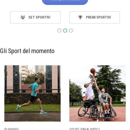
SET SPORTIVI
PREMI SPORTIVI
Gli Sport del momento
ING
SPORT PARALIMPICI
CALCI