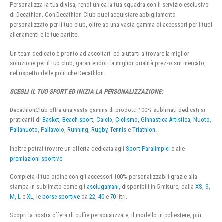
Personalizza la tua divisa, rendi unica la tua squadra con il servizio esclusivo
di Decathlon. Con Decathlon Club puoi acquistare abbigliamento
personalizzato per il tuo club, oltre ad una vasta gamma di accessori per i tuoi
allenamenti e le tue partite.
Un team dedicato è pronto ad ascoltarti ed aiutarti a trovare la miglior
soluzione per il tuo club, garantendoti la miglior qualità prezzo sul mercato,
nel rispetto delle politiche Decathlon.
SCEGLI IL TUO SPORT ED INIZIA LA PERSONALIZZAZIONE:
DecathlonClub offre una vasta gamma di prodotti 100% sublimati dedicati ai
praticanti di
Basket
,
Beach sport
,
Calcio
,
Ciclismo
,
Ginnastica Artistica
,
Nuoto
,
Pallanuoto
,
Pallavolo
,
Running
,
Rugby
,
Tennis
e
Triathlon
.
Inoltre potrai trovare un offerta dedicata agli
Sport Paralimpici
e alle
premiazioni sportive
Completa il tuo ordine con gli accessori 100% personalizzabili grazie alla
stampa in sublimato come gli
asciugamani
, disponibili in 5 misure, dalla
XS
,
S
,
M
,
L
e
XL
, le
borse sportive
da
22
,
40
e
70
litri.
Scopri la nostra offera di cuffie personalizzate, il modello in poliestere, più