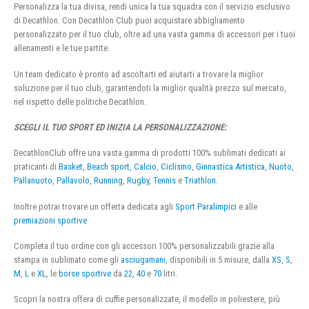
Personalizza la tua divisa, rendi unica la tua squadra con il servizio esclusivo
di Decathlon. Con Decathlon Club puoi acquistare abbigliamento
personalizzato per il tuo club, oltre ad una vasta gamma di accessori per i tuoi
allenamenti e le tue partite.
Un team dedicato è pronto ad ascoltarti ed aiutarti a trovare la miglior
soluzione per il tuo club, garantendoti la miglior qualità prezzo sul mercato,
nel rispetto delle politiche Decathlon.
SCEGLI IL TUO SPORT ED INIZIA LA PERSONALIZZAZIONE:
DecathlonClub offre una vasta gamma di prodotti 100% sublimati dedicati ai
praticanti di
Basket
,
Beach sport
,
Calcio
,
Ciclismo
,
Ginnastica Artistica
,
Nuoto
,
Pallanuoto
,
Pallavolo
,
Running
,
Rugby
,
Tennis
e
Triathlon
.
Inoltre potrai trovare un offerta dedicata agli
Sport Paralimpici
e alle
premiazioni sportive
Completa il tuo ordine con gli accessori 100% personalizzabili grazie alla
stampa in sublimato come gli
asciugamani
, disponibili in 5 misure, dalla
XS
,
S
,
M
,
L
e
XL
, le
borse sportive
da
22
,
40
e
70
litri.
Scopri la nostra offera di cuffie personalizzate, il modello in poliestere, più