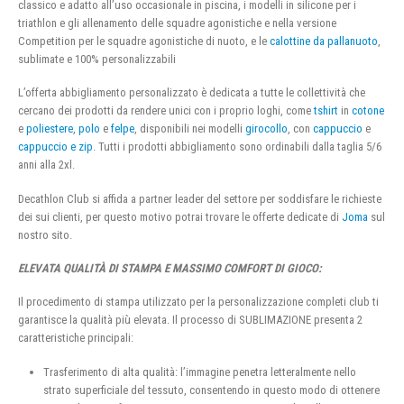
classico e adatto all’uso occasionale in piscina, i modelli in silicone per i
triathlon e gli allenamento delle squadre agonistiche e nella versione
Competition per le squadre agonistiche di nuoto, e le
calottine da pallanuoto
,
sublimate e 100% personalizzabili
L’offerta abbigliamento personalizzato è dedicata a tutte le collettività che
cercano dei prodotti da rendere unici con i proprio loghi, come
tshirt
in
cotone
e
poliestere
,
polo
e
felpe
, disponibili nei modelli
girocollo
, con
cappuccio
e
cappuccio e zip
. Tutti i prodotti abbigliamento sono ordinabili dalla taglia 5/6
anni alla 2xl.
Decathlon Club si affida a partner leader del settore per soddisfare le richieste
dei sui clienti, per questo motivo potrai trovare le offerte dedicate di
Joma
sul
nostro sito.
ELEVATA QUALITÀ DI STAMPA E MASSIMO COMFORT DI GIOCO:
Il procedimento di stampa utilizzato per la personalizzazione completi club ti
garantisce la qualità più elevata. Il processo di SUBLIMAZIONE presenta 2
caratteristiche principali:
Trasferimento di alta qualità: l’immagine penetra letteralmente nello
strato superficiale del tessuto, consentendo in questo modo di ottenere