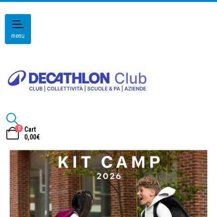
menu
0
Cart
0,00
€