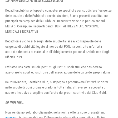
UN TEAM DEDICATO ALLE SCUOLE E LE PA
Decathlonclub ha sviluppato competenze specifiche per soddisfare l’esigenze
delle scuole e delle Pubbliche amministrazioni, Siamo presenti e abilitati nei
principali marketplace della Pubblica Amministrazione e in particolare sul
MEPA di Consip, nei seguenti bandi: BENI: ATTREZZATURE SPORTIVE,
MUSICALI E RICREATIVE
Decathlon è vicino ai bisogni delle scuole italiane e, consapevole delle
esigenze di pubblicità legate al mondo del PON, ha costruito un’offerta
apposita dedicata ai materiali e all’abbigliamento personalizzabile con i loghi
ufficiali PON.
Offriamo una carta scuola per tutti gli istituti scolastici che desiderano
agevolare lo sport ed usufruire dell’associazione delle carte dei propri alunni.
Dal 2016 inoltre, Decathlon Club, si impegna a promuovere l’attività sportiva
nelle scuole di ogni ordine e grado, in tutta Italia, attraverso la scoperta di
nuove e inclusive discipline con l’aiuto dei propri sportivi e dei Club Gold.
ED INOLTRE…
Non vendiamo solo abbigliamento, nella nostra offerta sono presenti tanti
accessori
indispensabili per l’allenamento e la pratica agonistica della tua