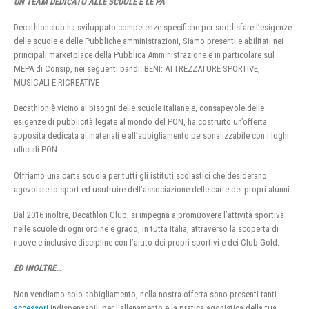
UN TEAM DEDICATO ALLE SCUOLE E LE PA
Decathlonclub ha sviluppato competenze specifiche per soddisfare l’esigenze
delle scuole e delle Pubbliche amministrazioni, Siamo presenti e abilitati nei
principali marketplace della Pubblica Amministrazione e in particolare sul
MEPA di Consip, nei seguenti bandi: BENI: ATTREZZATURE SPORTIVE,
MUSICALI E RICREATIVE
Decathlon è vicino ai bisogni delle scuole italiane e, consapevole delle
esigenze di pubblicità legate al mondo del PON, ha costruito un’offerta
apposita dedicata ai materiali e all’abbigliamento personalizzabile con i loghi
ufficiali PON.
Offriamo una carta scuola per tutti gli istituti scolastici che desiderano
agevolare lo sport ed usufruire dell’associazione delle carte dei propri alunni.
Dal 2016 inoltre, Decathlon Club, si impegna a promuovere l’attività sportiva
nelle scuole di ogni ordine e grado, in tutta Italia, attraverso la scoperta di
nuove e inclusive discipline con l’aiuto dei propri sportivi e dei Club Gold.
ED INOLTRE…
Non vendiamo solo abbigliamento, nella nostra offerta sono presenti tanti
accessori
indispensabili per l’allenamento e la pratica agonistica della tua