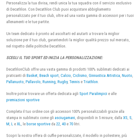
Personalizza la tua divisa, rendi unica la tua squadra con il servizio esclusivo
di Decathlon. Con Decathlon Club puoi acquistare abbigliamento
personalizzato per il tuo club, oltre ad una vasta gamma di accessori per i tuoi
allenamenti e le tue partite.
Un team dedicato è pronto ad ascoltarti ed aiutarti a trovare la miglior
soluzione per il tuo club, garantendoti la miglior qualità prezzo sul mercato,
nel rispetto delle politiche Decathlon.
SCEGLI IL TUO SPORT ED INIZIA LA PERSONALIZZAZIONE:
DecathlonClub offre una vasta gamma di prodotti 100% sublimati dedicati ai
praticanti di
Basket
,
Beach sport
,
Calcio
,
Ciclismo
,
Ginnastica Artistica
,
Nuoto
,
Pallanuoto
,
Pallavolo
,
Running
,
Rugby
,
Tennis
e
Triathlon
.
Inoltre potrai trovare un offerta dedicata agli
Sport Paralimpici
e alle
premiazioni sportive
Completa il tuo ordine con gli accessori 100% personalizzabili grazie alla
stampa in sublimato come gli
asciugamani
, disponibili in 5 misure, dalla
XS
,
S
,
M
,
L
e
XL
, le
borse sportive
da
22
,
40
e
70
litri.
Scopri la nostra offera di cuffie personalizzate, il modello in poliestere, più