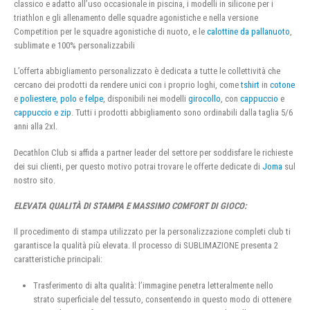
classico e adatto all’uso occasionale in piscina, i modelli in silicone per i
triathlon e gli allenamento delle squadre agonistiche e nella versione
Competition per le squadre agonistiche di nuoto, e le
calottine da pallanuoto
,
sublimate e 100% personalizzabili
L’offerta abbigliamento personalizzato è dedicata a tutte le collettività che
cercano dei prodotti da rendere unici con i proprio loghi, come
tshirt
in
cotone
e
poliestere
,
polo
e
felpe
, disponibili nei modelli
girocollo
, con
cappuccio
e
cappuccio e zip
. Tutti i prodotti abbigliamento sono ordinabili dalla taglia 5/6
anni alla 2xl.
Decathlon Club si affida a partner leader del settore per soddisfare le richieste
dei sui clienti, per questo motivo potrai trovare le offerte dedicate di
Joma
sul
nostro sito.
ELEVATA QUALITÀ DI STAMPA E MASSIMO COMFORT DI GIOCO:
Il procedimento di stampa utilizzato per la personalizzazione completi club ti
garantisce la qualità più elevata. Il processo di SUBLIMAZIONE presenta 2
caratteristiche principali:
Trasferimento di alta qualità: l’immagine penetra letteralmente nello
strato superficiale del tessuto, consentendo in questo modo di ottenere