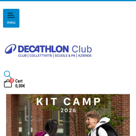
menu
0
Cart
0,00
€