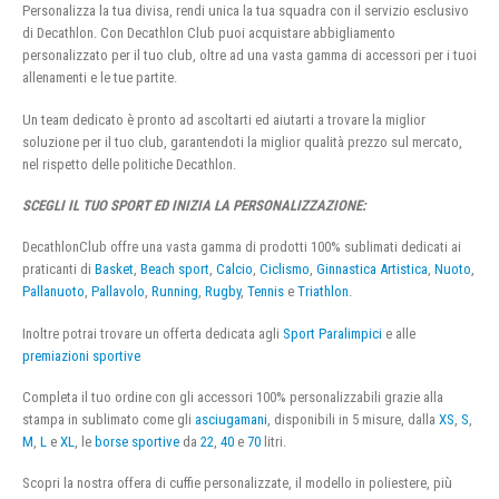
Personalizza la tua divisa, rendi unica la tua squadra con il servizio esclusivo
di Decathlon. Con Decathlon Club puoi acquistare abbigliamento
personalizzato per il tuo club, oltre ad una vasta gamma di accessori per i tuoi
allenamenti e le tue partite.
Un team dedicato è pronto ad ascoltarti ed aiutarti a trovare la miglior
soluzione per il tuo club, garantendoti la miglior qualità prezzo sul mercato,
nel rispetto delle politiche Decathlon.
SCEGLI IL TUO SPORT ED INIZIA LA PERSONALIZZAZIONE:
DecathlonClub offre una vasta gamma di prodotti 100% sublimati dedicati ai
praticanti di
Basket
,
Beach sport
,
Calcio
,
Ciclismo
,
Ginnastica Artistica
,
Nuoto
,
Pallanuoto
,
Pallavolo
,
Running
,
Rugby
,
Tennis
e
Triathlon
.
Inoltre potrai trovare un offerta dedicata agli
Sport Paralimpici
e alle
premiazioni sportive
Completa il tuo ordine con gli accessori 100% personalizzabili grazie alla
stampa in sublimato come gli
asciugamani
, disponibili in 5 misure, dalla
XS
,
S
,
M
,
L
e
XL
, le
borse sportive
da
22
,
40
e
70
litri.
Scopri la nostra offera di cuffie personalizzate, il modello in poliestere, più