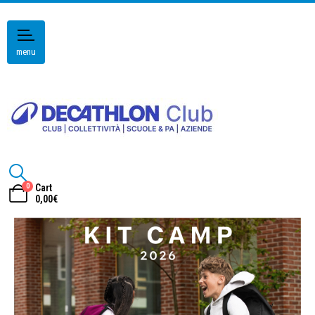
menu
0
Cart
0,00
€