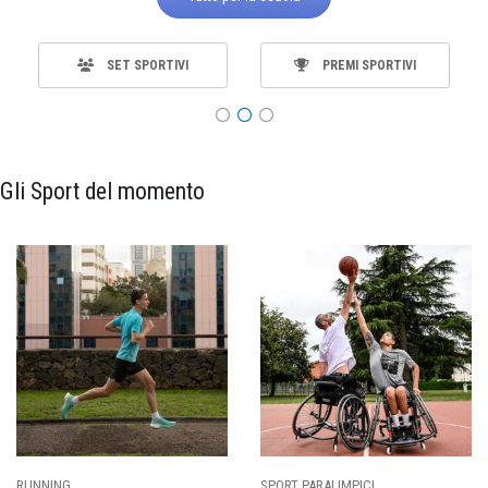
SET SPORTIVI
PREMI SPORTIVI
Gli Sport del momento
ING
SPORT PARALIMPICI
CALCI