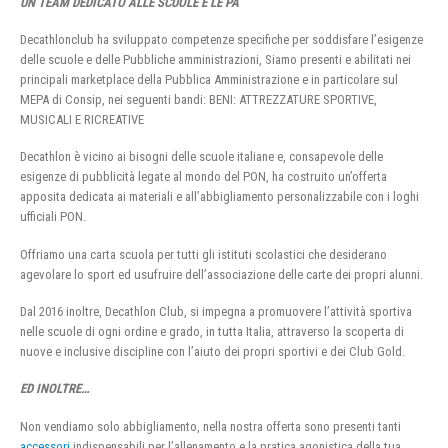
UN TEAM DEDICATO ALLE SCUOLE E LE PA
Decathlonclub ha sviluppato competenze specifiche per soddisfare l’esigenze
delle scuole e delle Pubbliche amministrazioni, Siamo presenti e abilitati nei
principali marketplace della Pubblica Amministrazione e in particolare sul
MEPA di Consip, nei seguenti bandi: BENI: ATTREZZATURE SPORTIVE,
MUSICALI E RICREATIVE
Decathlon è vicino ai bisogni delle scuole italiane e, consapevole delle
esigenze di pubblicità legate al mondo del PON, ha costruito un’offerta
apposita dedicata ai materiali e all’abbigliamento personalizzabile con i loghi
ufficiali PON.
Offriamo una carta scuola per tutti gli istituti scolastici che desiderano
agevolare lo sport ed usufruire dell’associazione delle carte dei propri alunni.
Dal 2016 inoltre, Decathlon Club, si impegna a promuovere l’attività sportiva
nelle scuole di ogni ordine e grado, in tutta Italia, attraverso la scoperta di
nuove e inclusive discipline con l’aiuto dei propri sportivi e dei Club Gold.
ED INOLTRE…
Non vendiamo solo abbigliamento, nella nostra offerta sono presenti tanti
accessori
indispensabili per l’allenamento e la pratica agonistica della tua