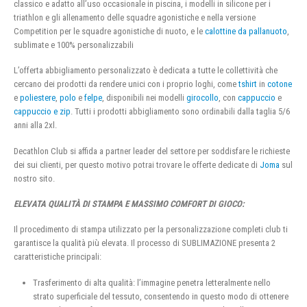
classico e adatto all’uso occasionale in piscina, i modelli in silicone per i
triathlon e gli allenamento delle squadre agonistiche e nella versione
Competition per le squadre agonistiche di nuoto, e le
calottine da pallanuoto
,
sublimate e 100% personalizzabili
L’offerta abbigliamento personalizzato è dedicata a tutte le collettività che
cercano dei prodotti da rendere unici con i proprio loghi, come
tshirt
in
cotone
e
poliestere
,
polo
e
felpe
, disponibili nei modelli
girocollo
, con
cappuccio
e
cappuccio e zip
. Tutti i prodotti abbigliamento sono ordinabili dalla taglia 5/6
anni alla 2xl.
Decathlon Club si affida a partner leader del settore per soddisfare le richieste
dei sui clienti, per questo motivo potrai trovare le offerte dedicate di
Joma
sul
nostro sito.
ELEVATA QUALITÀ DI STAMPA E MASSIMO COMFORT DI GIOCO:
Il procedimento di stampa utilizzato per la personalizzazione completi club ti
garantisce la qualità più elevata. Il processo di SUBLIMAZIONE presenta 2
caratteristiche principali:
Trasferimento di alta qualità: l’immagine penetra letteralmente nello
strato superficiale del tessuto, consentendo in questo modo di ottenere