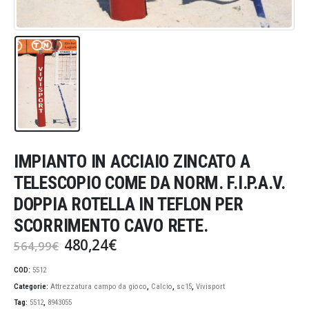
IMPIANTO IN ACCIAIO ZINCATO A
TELESCOPIO COME DA NORM. F.I.P.A.V.
DOPPIA ROTELLA IN TEFLON PER
SCORRIMENTO CAVO RETE.
Il
Il
480,24
€
564,99
€
prezzo
prezzo
originale
attuale
COD:
5512
era:
è:
Categorie:
Attrezzatura campo da gioco
,
Calcio
,
sc15
,
Vivisport
564,99€.
480,24€.
Tag:
5512
,
8943055