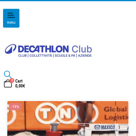
menu
0
Cart
0,00
€
-15%