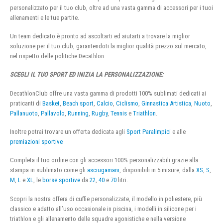
personalizzato per il tuo club, oltre ad una vasta gamma di accessori per i tuoi
allenamenti e le tue partite.
Un team dedicato è pronto ad ascoltarti ed aiutarti a trovare la miglior
soluzione per il tuo club, garantendoti la miglior qualità prezzo sul mercato,
nel rispetto delle politiche Decathlon.
SCEGLI IL TUO SPORT ED INIZIA LA PERSONALIZZAZIONE:
DecathlonClub offre una vasta gamma di prodotti 100% sublimati dedicati ai
praticanti di
Basket
,
Beach sport
,
Calcio
,
Ciclismo
,
Ginnastica Artistica
,
Nuoto
,
Pallanuoto
,
Pallavolo
,
Running
,
Rugby
,
Tennis
e
Triathlon
.
Inoltre potrai trovare un offerta dedicata agli
Sport Paralimpici
e alle
premiazioni sportive
Completa il tuo ordine con gli accessori 100% personalizzabili grazie alla
stampa in sublimato come gli
asciugamani
, disponibili in 5 misure, dalla
XS
,
S
,
M
,
L
e
XL
, le
borse sportive
da
22
,
40
e
70
litri.
Scopri la nostra offera di cuffie personalizzate, il modello in poliestere, più
classico e adatto all’uso occasionale in piscina, i modelli in silicone per i
triathlon e gli allenamento delle squadre agonistiche e nella versione