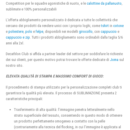
Competition per le squadre agonistiche di nuoto, e le
calottine da pallanuoto
,
sublimate e 100% personalizzabili
L’offerta abbigliamento personalizzato è dedicata a tutte le collettività che
cercano dei prodotti da rendere unici con i proprio loghi, come
tshirt
in
cotone
e
poliestere
,
polo
e
felpe
, disponibili nei modelli
girocollo
, con
cappuccio
e
cappuccio e zip
. Tutti i prodotti abbigliamento sono ordinabili dalla taglia 5/6
anni alla 2xl.
Decathlon Club si affida a partner leader del settore per soddisfare le richieste
dei sui clienti, per questo motivo potrai trovare le offerte dedicate di
Joma
sul
nostro sito.
ELEVATA QUALITÀ DI STAMPA E MASSIMO COMFORT DI GIOCO:
Il procedimento di stampa utilizzato per la personalizzazione completi club ti
garantisce la qualità più elevata. Il processo di SUBLIMAZIONE presenta 2
caratteristiche principali:
Trasferimento di alta qualità: l’immagine penetra letteralmente nello
strato superficiale del tessuto, consentendo in questo modo di ottenere
un prodotto perfettamente omogeneo a contatto con la pelle
(contrariamente alla tecnica del flocking, in cui l’immagine è applicata al