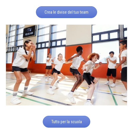
Crea le divise del tuo team
Tutto per la scuola