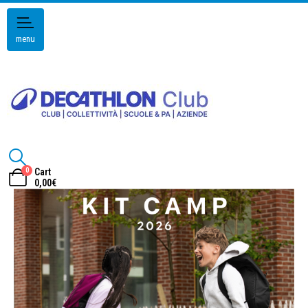
menu
0
Cart
0,00
€