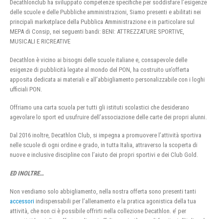
Decathlonclub ha sviluppato competenze specifiche per soddisfare l’esigenze
delle scuole e delle Pubbliche amministrazioni, Siamo presenti e abilitati nei
principali marketplace della Pubblica Amministrazione e in particolare sul
MEPA di Consip, nei seguenti bandi: BENI: ATTREZZATURE SPORTIVE,
MUSICALI E RICREATIVE
Decathlon è vicino ai bisogni delle scuole italiane e, consapevole delle
esigenze di pubblicità legate al mondo del PON, ha costruito un’offerta
apposita dedicata ai materiali e all’abbigliamento personalizzabile con i loghi
ufficiali PON.
Offriamo una carta scuola per tutti gli istituti scolastici che desiderano
agevolare lo sport ed usufruire dell’associazione delle carte dei propri alunni.
Dal 2016 inoltre, Decathlon Club, si impegna a promuovere l’attività sportiva
nelle scuole di ogni ordine e grado, in tutta Italia, attraverso la scoperta di
nuove e inclusive discipline con l’aiuto dei propri sportivi e dei Club Gold.
ED INOLTRE…
Non vendiamo solo abbigliamento, nella nostra offerta sono presenti tanti
accessori
indispensabili per l’allenamento e la pratica agonistica della tua
attività, che non ci è possibile offrirti nella collezione Decathlon. e’ per