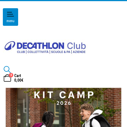
menu
0
Cart
0,00
€