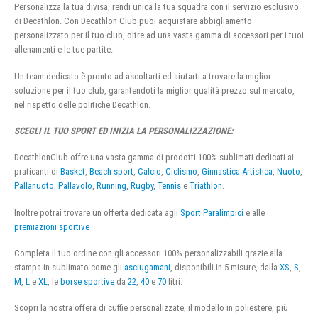
Personalizza la tua divisa, rendi unica la tua squadra con il servizio esclusivo
di Decathlon. Con Decathlon Club puoi acquistare abbigliamento
personalizzato per il tuo club, oltre ad una vasta gamma di accessori per i tuoi
allenamenti e le tue partite.
Un team dedicato è pronto ad ascoltarti ed aiutarti a trovare la miglior
soluzione per il tuo club, garantendoti la miglior qualità prezzo sul mercato,
nel rispetto delle politiche Decathlon.
SCEGLI IL TUO SPORT ED INIZIA LA PERSONALIZZAZIONE:
DecathlonClub offre una vasta gamma di prodotti 100% sublimati dedicati ai
praticanti di
Basket
,
Beach sport
,
Calcio
,
Ciclismo
,
Ginnastica Artistica
,
Nuoto
,
Pallanuoto
,
Pallavolo
,
Running
,
Rugby
,
Tennis
e
Triathlon
.
Inoltre potrai trovare un offerta dedicata agli
Sport Paralimpici
e alle
premiazioni sportive
Completa il tuo ordine con gli accessori 100% personalizzabili grazie alla
stampa in sublimato come gli
asciugamani
, disponibili in 5 misure, dalla
XS
,
S
,
M
,
L
e
XL
, le
borse sportive
da
22
,
40
e
70
litri.
Scopri la nostra offera di cuffie personalizzate, il modello in poliestere, più