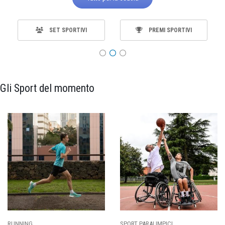
SET SPORTIVI
PREMI SPORTIVI
Gli Sport del momento
CI
CALCIO
BASKET