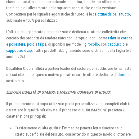
classico e adatto all’uso occasionale in piscina, i modelli in silicone per i
triathlon e gli allenamento delle squadre agonistiche e nella versione
Competition per le squadre agonistiche di nuoto, e le
calottine da pallanuoto
,
sublimate e 100% personalizzabili
L’offerta abbigliamento personalizzato è dedicata a tutte le collettività che
cercano dei prodotti da rendere unici con i proprio loghi, come
tshirt
in
cotone
e
poliestere
,
polo
e
felpe
, disponibili nei modelli
girocollo
, con
cappuccio
e
cappuccio e zip
. Tutti i prodotti abbigliamento sono ordinabili dalla taglia 5/6
anni alla 2xl.
Decathlon Club si affida a partner leader del settore per soddisfare le richieste
dei sui clienti, per questo motivo potrai trovare le offerte dedicate di
Joma
sul
nostro sito.
ELEVATA QUALITÀ DI STAMPA E MASSIMO COMFORT DI GIOCO:
Il procedimento di stampa utilizzato per la personalizzazione completi club ti
garantisce la qualità più elevata. Il processo di SUBLIMAZIONE presenta 2
caratteristiche principali:
Trasferimento di alta qualità: l’immagine penetra letteralmente nello
strato superficiale del tessuto, consentendo in questo modo di ottenere