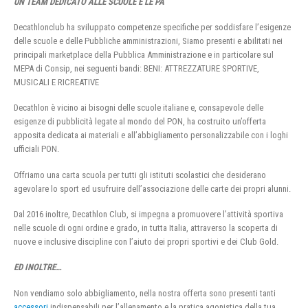
UN TEAM DEDICATO ALLE SCUOLE E LE PA
Decathlonclub ha sviluppato competenze specifiche per soddisfare l’esigenze
delle scuole e delle Pubbliche amministrazioni, Siamo presenti e abilitati nei
principali marketplace della Pubblica Amministrazione e in particolare sul
MEPA di Consip, nei seguenti bandi: BENI: ATTREZZATURE SPORTIVE,
MUSICALI E RICREATIVE
Decathlon è vicino ai bisogni delle scuole italiane e, consapevole delle
esigenze di pubblicità legate al mondo del PON, ha costruito un’offerta
apposita dedicata ai materiali e all’abbigliamento personalizzabile con i loghi
ufficiali PON.
Offriamo una carta scuola per tutti gli istituti scolastici che desiderano
agevolare lo sport ed usufruire dell’associazione delle carte dei propri alunni.
Dal 2016 inoltre, Decathlon Club, si impegna a promuovere l’attività sportiva
nelle scuole di ogni ordine e grado, in tutta Italia, attraverso la scoperta di
nuove e inclusive discipline con l’aiuto dei propri sportivi e dei Club Gold.
ED INOLTRE…
Non vendiamo solo abbigliamento, nella nostra offerta sono presenti tanti
accessori
indispensabili per l’allenamento e la pratica agonistica della tua